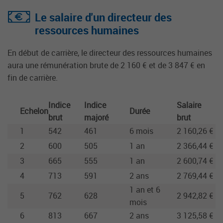
Le salaire d'un directeur des
ressources humaines
En début de carrière, le directeur des ressources humaines
aura une rémunération brute de 2 160 € et de 3 847 € en
fin de carrière.
Indice
Indice
Salaire
Echelon
Durée
brut
majoré
brut
1
542
461
6 mois
2 160,26 €
2
600
505
1 an
2 366,44 €
3
665
555
1 an
2 600,74 €
4
713
591
2 ans
2 769,44 €
1 an et 6
5
762
628
2 942,82 €
mois
6
813
667
2 ans
3 125,58 €