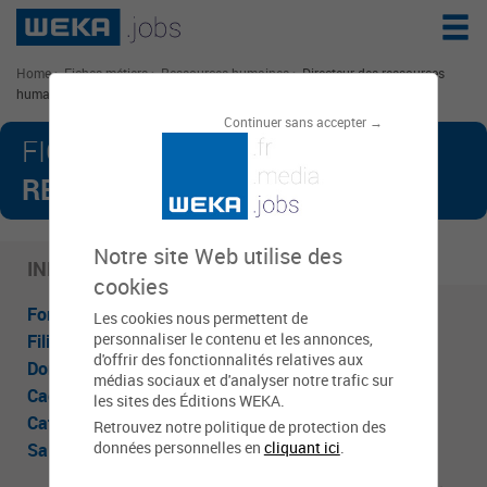
Home
>
Fiches métiers
>
Ressources humaines
>
Directeur des ressources
humaines
Continuer sans accepter →
DIRECTEUR DES
FICHE MÉTIER :
RESSOURCES HUMAINES
Notre site Web utilise des
INFOS CLÉS
cookies
Fonction publique
:
Fonction Publique Territoriale
Les cookies nous permettent de
personnaliser le contenu et les annonces,
Filière
:
Administrative
d'offrir des fonctionnalités relatives aux
Domaine d'activité
:
Ressources humaines
médias sociaux et d'analyser notre trafic sur
Cadre d'emploi
:
Administrateur
les sites des Éditions WEKA.
Catégorie
:
A
Retrouvez notre politique de protection des
données personnelles en
cliquant ici
.
Salaire moyen
:
3 030 €