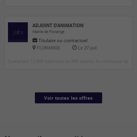
Responsable des services techniques
ADJOINT D'ANIMATION
Mairie de Florange
Titulaire ou contractuel
FLORANGE
Le 27 juil.
Comptant 12 000 habitants et 200 agents, la commune de
Florange recherche un adjoint au directeur de site périsc
olaire, diplômé éventuellement d'un BAFA ou BAFD, disp
osant d’une expérience en animation et de compétences
administratives, ainsi qu'en gestion d’équipe et en comm
unication (poste de 28h
Voir toutes les offres