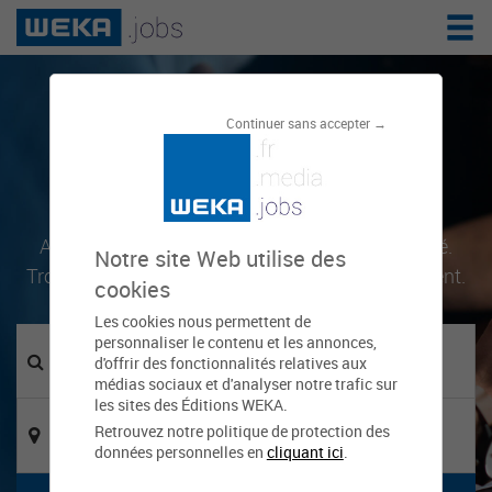
Le réseau de
Continuer sans accepter →
l'emploi public
Accélérez votre carrière, favorisez votre mobilité.
Notre site Web utilise des
Trouvez les offres d'emploi qui vous correspondent.
cookies
Les cookies nous permettent de
personnaliser le contenu et les annonces,
d'offrir des fonctionnalités relatives aux
médias sociaux et d'analyser notre trafic sur
les sites des Éditions WEKA.
Retrouvez notre politique de protection des
données personnelles en
cliquant ici
.