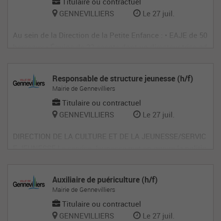
Titulaire ou contractuel
GENNEVILLIERS
Le 27 juil.
Au sein de la Direction de la Petite Enfance : • EAJE de 50
berceaux • Équipe de 23 agents dont un directeur·trice ad
joint·e • Présence d’un médecin et d’un psychologue • Bu
lle musicale sur site • 1 journée pédagogique/an + 1 Sémi
Responsable de structure jeunesse (h/f)
naire Petite Enfance • Éveil culturel : 4 spectacles par an
Mairie de Gennevilliers
par établi
Titulaire ou contractuel
GENNEVILLIERS
Le 27 juil.
DIRECTION DE LA CULTURE ET DE LA JEUNESSE/SERVIC
E JEUNESSE Le service Jeunesse met en œuvre la politiq
ue municipale en faveur des jeunes, seul ou en partenaria
t avec d’autres services et institutions. Ses missions s’or
Auxiliaire de puériculture (h/f)
ganisent autour de plusieurs axes : l’animation de proxim
Mairie de Gennevilliers
ité dans les quartiers, l
Titulaire ou contractuel
GENNEVILLIERS
Le 27 juil.