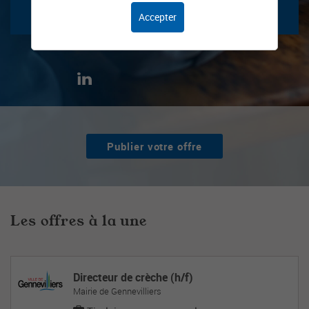
Accepter
Publier votre offre
Les offres à la une
Directeur de crèche (h/f)
Mairie de Gennevilliers