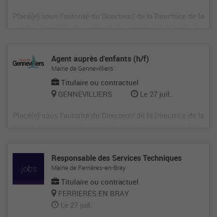
Placé(e) sous l’autorité du Directeur/ de la Directrice de la
crèche, l’auxiliaire de puériculture organise et effectue l'a
ccueil et les activités qui contribuent au développement
de l'enfant dans le cadre du projet éducatif de la structur
Agent auprès d'enfants (h/f)
e. Au sein de la Direction de la Petite Enfance : • Projets é
Mairie de Gennevilliers
Titulaire ou contractuel
GENNEVILLIERS
Le 27 juil.
Placé(e) sous l’autorité du Directeur/ de la Directrice de la
crèche, l’agent auprès d’enfants organise et effectue l'acc
ueil et les activités qui contribuent au développement de
l'enfant dans le cadre du projet éducatif de la structure. A
Responsable des Services Techniques
u sein de la Direction de la Petite Enfance : • Projets éduc
Mairie de Ferrières-en-Bray
a
Titulaire ou contractuel
FERRIERES EN BRAY
Le 27 juil.