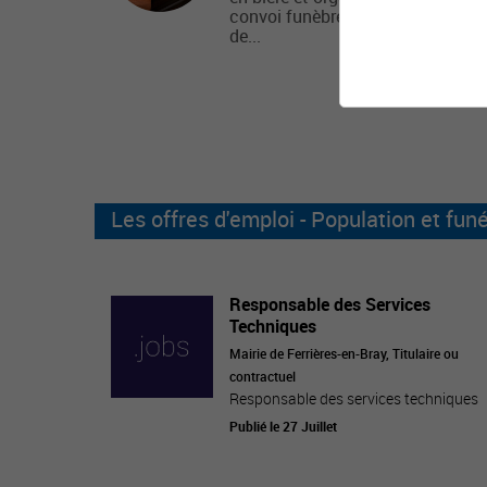
convoi funèbre de l’office au lieu
de...
Les offres d'emploi - Population et funé
Responsable des Services
Techniques
Mairie de Ferrières-en-Bray, Titulaire ou
contractuel
Responsable des services techniques
Publié le 27 Juillet