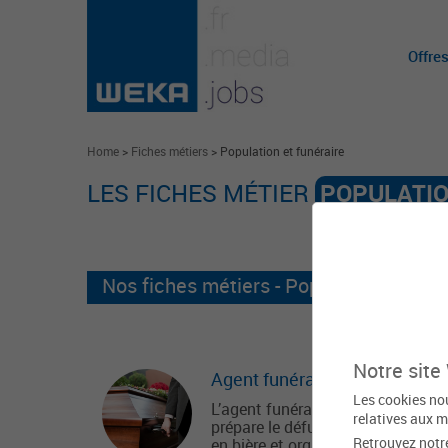
Offre
Home
>
Fiches métiers
>
Population et funéraire
LES FICHES MÉTIER
POPULATIO
Nos fiches métiers - Population et funé
Notre site
Agent funéraire
Les cookies nou
L’agent funéraire est celui qui
relatives aux m
prépare le défunt, effectue la mis
Retrouvez notr
en bière et organise la traversée 