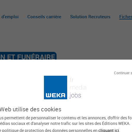
s d'emploi
Conseils carrière
Solution Recruteurs
Fiche
N ET FUNÉRAIRE
Continuer 
raire
 Web utilise des cookies
Officier d'état civil
s permettent de personnaliser le contenu et les annonces, d'offrir des f
L’officier d’état civil est un
édias sociaux et d'analyser notre trafic sur les sites des Éditions WEKA.
e
fonctionnaire au poste
e politique de protection des données personnelles en
cliquant ici
.
du
indispensable à toute mairie.