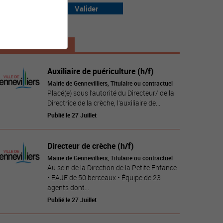
Valider
Offres à la Une
Auxiliaire de puériculture (h/f)
Mairie de Gennevilliers, Titulaire ou contractuel
Placé(e) sous l’autorité du Directeur/ de la
Directrice de la crèche, l’auxiliaire de...
Publié le 27 Juillet
Directeur de crèche (h/f)
Mairie de Gennevilliers, Titulaire ou contractuel
Au sein de la Direction de la Petite Enfance :
• EAJE de 50 berceaux • Équipe de 23
agents dont...
Publié le 27 Juillet