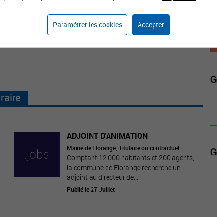
Paramétrer les cookies
Accepter
raire
ADJOINT D'ANIMATION
Mairie de Florange, Titulaire ou contractuel
Comptant 12 000 habitants et 200 agents,
la commune de Florange recherche un
adjoint au directeur de...
Publié le 27 Juillet