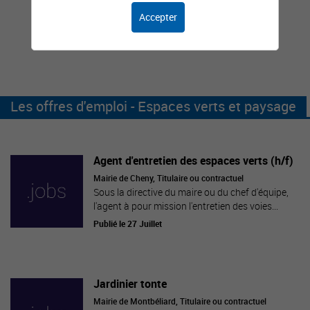
Accepter
Les offres d'emploi - Espaces verts et paysage
Agent d'entretien des espaces verts (h/f)
Mairie de Cheny, Titulaire ou contractuel
Sous la directive du maire ou du chef d'équipe,
l'agent à pour mission l'entretien des voies...
Publié le 27 Juillet
Jardinier tonte
Mairie de Montbéliard, Titulaire ou contractuel