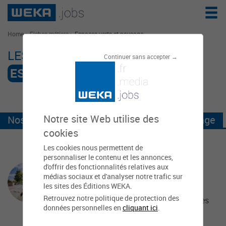
Home
>
Fiches métiers
>
Espaces verts et paysage
LES FICHES MÉTIER
Continuer sans accepter →
ESPACES VERTS ET PAYSAGE
Notre site Web utilise des
Nos fiches métiers - Espaces verts et paysage
cookies
Les cookies nous permettent de
personnaliser le contenu et les annonces,
Chargé de travaux espaces verts
d'offrir des fonctionnalités relatives aux
médias sociaux et d'analyser notre trafic sur
Le chargé de travaux espaces verts a
les sites des Éditions WEKA.
pour rôle de coordonner la réalisation
Retrouvez notre politique de protection des
des travaux neufs ou de rénovation des
données personnelles en
cliquant ici
.
espaces verts.