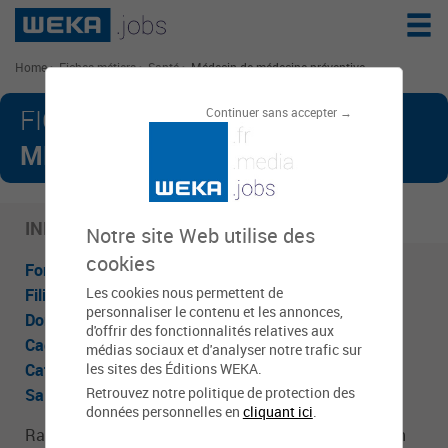
Home
>
Fiches métiers
>
Santé
>
Médecin de médecine préventive
MÉDECIN DE
FICHE MÉTIER :
Continuer sans accepter →
MÉDECINE PRÉVENTIVE
INFOS CLÉS
Notre site Web utilise des
cookies
Fonction publique
:
Fonction Publique Territoriale
Les cookies nous permettent de
Filière
:
Médico-sociale
personnaliser le contenu et les annonces,
Domaine d'activité
:
Santé
d'offrir des fonctionnalités relatives aux
Cadre d'emploi
:
Médecin
médias sociaux et d'analyser notre trafic sur
Catégorie
:
A
les sites des Éditions WEKA.
Retrouvez notre politique de protection des
Salaire moyen
:
2 940 €
données personnelles en
cliquant ici
.
Rattaché à la direction de la santé et de la prévention