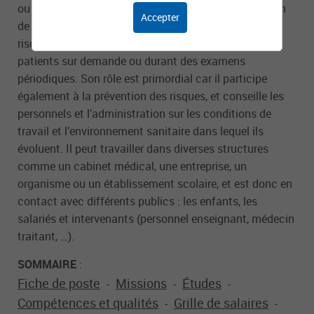
ou à la direction des ressources humaines, le médecin
Accepter
de médecine préventive est en charge de prévenir les
risques de maladie et mesurer l’état de santé de ses
patients sur demande ou durant des examens
périodiques. Son rôle est primordial car il participe
également à la prévention des risques, et conseille les
personnels et l’administration sur les conditions de
travail et l’environnement sanitaire dans lequel ils
évoluent. Il peut travailler dans diverses structures
comme un cabinet médical, une entreprise, un
organisme ou un établissement scolaire, et est donc en
contact avec différents publics : les enfants, les
salariés et intervenants (personnel enseignant, médecin
traitant, …).
SOMMAIRE
:
Fiche de poste
Missions
Études
-
-
-
Compétences et qualités
Grille de salaires
-
-