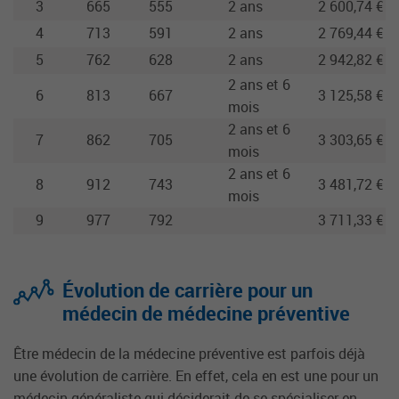
3
665
555
2 ans
2 600,74 €
4
713
591
2 ans
2 769,44 €
5
762
628
2 ans
2 942,82 €
2 ans et 6
6
813
667
3 125,58 €
mois
2 ans et 6
7
862
705
3 303,65 €
mois
2 ans et 6
8
912
743
3 481,72 €
mois
9
977
792
3 711,33 €
Évolution de carrière pour un
médecin de médecine préventive
Être médecin de la médecine préventive est parfois déjà
une évolution de carrière. En effet, cela en est une pour un
médecin généraliste qui déciderait de se spécialiser en