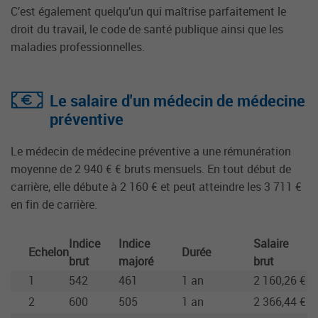
C’est également quelqu’un qui maîtrise parfaitement le
droit du travail, le code de santé publique ainsi que les
maladies professionnelles.
Le salaire d'un médecin de médecine
préventive
Le médecin de médecine préventive a une rémunération
moyenne de 2 940 € € bruts mensuels. En tout début de
carrière, elle débute à 2 160 € et peut atteindre les 3 711 €
en fin de carrière.
Indice
Indice
Salaire
Echelon
Durée
brut
majoré
brut
1
542
461
1 an
2 160,26 €
2
600
505
1 an
2 366,44 €