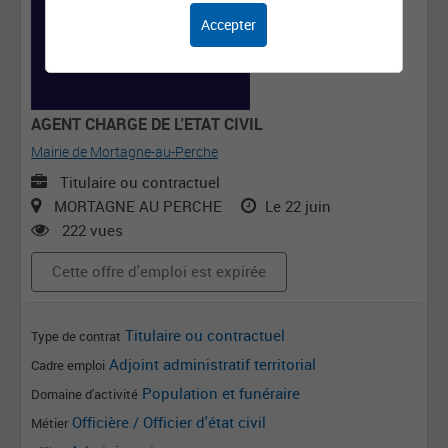
Accepter
AGENT CHARGE DE L'ETAT CIVIL
Mairie de Mortagne-au-Perche
Titulaire ou contractuel
MORTAGNE AU PERCHE
Le 22 juin
222 vues
Cette offre d'emploi est expirée
Titulaire ou contractuel
Type de contrat
Adjoint administratif territorial
Cadre emploi
Population et funéraire
Domaine d'activité
Officière / Officier d'état civil
Métier