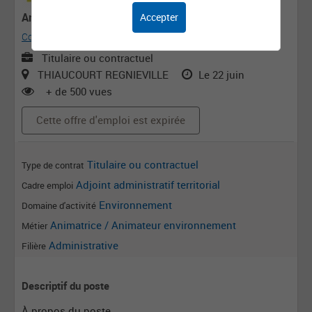
Ambassadeur·rice développement durable
Accepter
Communauté de Communes Mad et Moselle
Titulaire ou contractuel
THIAUCOURT REGNIEVILLE
Le 22 juin
+ de 500 vues
Cette offre d'emploi est expirée
Titulaire ou contractuel
Type de contrat
Adjoint administratif territorial
Cadre emploi
Environnement
Domaine d'activité
Animatrice / Animateur environnement
Métier
Administrative
Filière
Descriptif du poste
À propos du poste