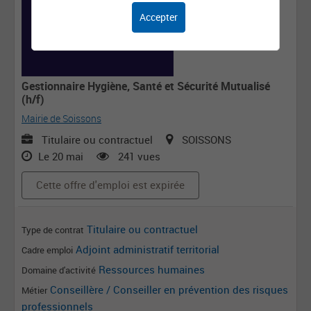
Accepter
Gestionnaire Hygiène, Santé et Sécurité Mutualisé
(h/f)
Mairie de Soissons
Titulaire ou contractuel
SOISSONS
Le 20 mai
241 vues
Cette offre d'emploi est expirée
Titulaire ou contractuel
Type de contrat
Adjoint administratif territorial
Cadre emploi
Ressources humaines
Domaine d'activité
Conseillère / Conseiller en prévention des risques
Métier
professionnels