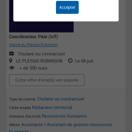
Accepter
Coordinateur Paie (h/f)
Mairie du Plessis-Robinson
Titulaire ou contractuel
LE PLESSIS ROBINSON
Le 08 juil.
+ de 500 vues
Cette offre d'emploi est expirée
Titulaire ou contractuel
Type de contrat
Rédacteur territorial
Cadre emploi
Ressources humaines
Domaine d'activité
Assistante / Assistant de gestion ressources
Métier
humaines