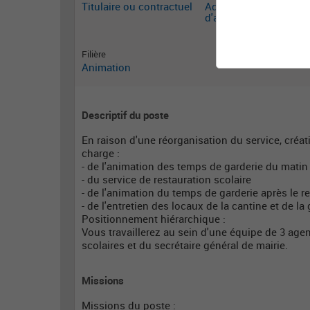
Titulaire ou contractuel
Adjoint territorial
d'animation
Filière
Animation
Descriptif du poste
En raison d'une réorganisation du service, créat
charge :
- de l'animation des temps de garderie du matin 
- du service de restauration scolaire
- de l'animation du temps de garderie après le r
- de l'entretien des locaux de la cantine et de l
Positionnement hiérarchique :
Vous travaillerez au sein d'une équipe de 3 agent
scolaires et du secrétaire général de mairie.
Missions
Missions du poste :