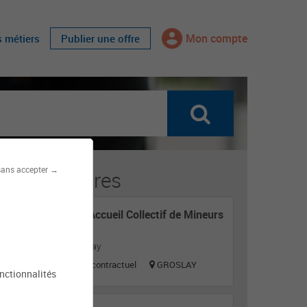
Mon compte
s métiers
Publier une offre
sans accepter →
fres similaires
Directeur d'Accueil Collectif de Mineurs
(h/f)
Mairie de Groslay
Titulaire ou contractuel
GROSLAY
onctionnalités