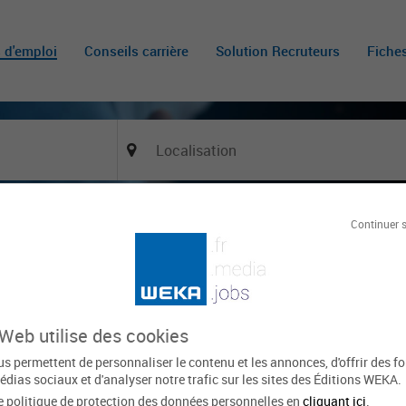
s d'emploi
Conseils carrière
Solution Recruteurs
Fiche
Continuer 
Of
nt
BORDERES
Le 22 juin
168 vues
 Web utilise des cookies
xpirée
s permettent de personnaliser le contenu et les annonces, d'offrir des f
édias sociaux et d'analyser notre trafic sur les sites des Éditions WEKA.
Domaine d'activité
Métier
e politique de protection des données personnelles en
cliquant ici
.