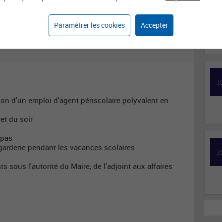
Éducation et animation
Animatrice / Animateur
éducatif-ve
accompagnement
Paramétrer les cookies
Accepter
périscolaire
ion d'un emploi d'agent périscolaire polyvalent en
et du soir
epas
a garderie pendant les vacances scolaires
s sous l'autorité du Maire, de l'adjoint aux affaires