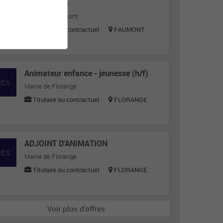
ATSEM (h/f)
Mairie de Faumont
Titulaire ou contractuel
FAUMONT
Animateur enfance - jeunesse (h/f)
Mairie de Florange
Titulaire ou contractuel
FLORANGE
ADJOINT D'ANIMATION
Mairie de Florange
Titulaire ou contractuel
FLORANGE
Voir plus d'offres