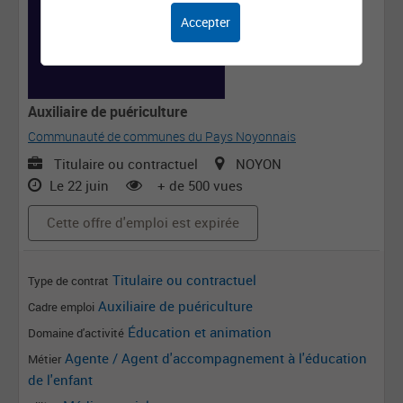
Accepter
Auxiliaire de puériculture
Communauté de communes du Pays Noyonnais
Titulaire ou contractuel
NOYON
Le 22 juin
+ de 500 vues
Cette offre d'emploi est expirée
Titulaire ou contractuel
Type de contrat
Auxiliaire de puériculture
Cadre emploi
Éducation et animation
Domaine d'activité
Agente / Agent d'accompagnement à l'éducation
Métier
de l'enfant