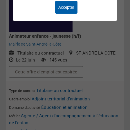
Accepter
Animateur enfance - jeunesse (h/f)
Mairie de Saint-André-la-Côte
Titulaire ou contractuel
ST ANDRE LA COTE
Le 22 juin
145 vues
Cette offre d'emploi est expirée
Titulaire ou contractuel
Type de contrat
Adjoint territorial d'animation
Cadre emploi
Éducation et animation
Domaine d'activité
Agente / Agent d'accompagnement à l'éducation
Métier
de l'enfant