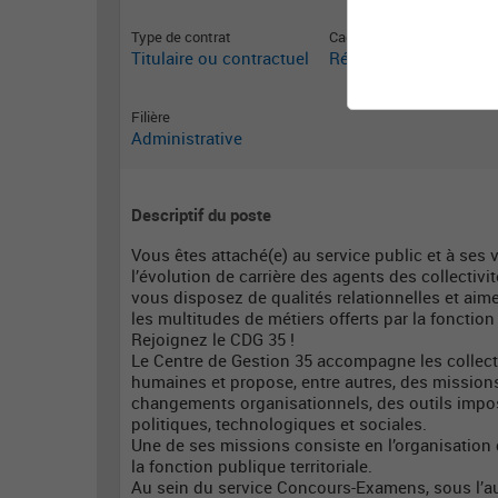
Type de contrat
Cadre emploi
Titulaire ou contractuel
Rédacteur territorial
Filière
Administrative
Descriptif du poste
Vous êtes attaché(e) au service public et à ses 
l’évolution de carrière des agents des collectivi
vous disposez de qualités relationnelles et aime
les multitudes de métiers offerts par la fonction 
Rejoignez le CDG 35 !
Le Centre de Gestion 35 accompagne les collectiv
humaines et propose, entre autres, des missions
changements organisationnels, des outils impo
politiques, technologiques et sociales.
Une de ses missions consiste en l’organisation
la fonction publique territoriale.
Au sein du service Concours-Examens, sous l’aut