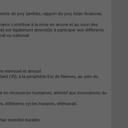
ts de jury (arrêtés, rapport du jury, bilan financier,
amens contribue à la mise en œuvre et au suivi des
elle) est également amené(e) à participer aux différents
nal ou national.
re mensuel et annuel.
ard (35), à la périphérie Est de Rennes, au sein du
sé en ressources humaines, attentif aux innovations du
es, différents cycles horaires, télétravail…
ait mobilité durable.