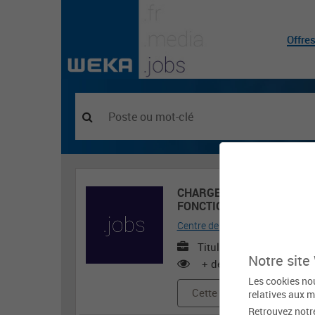
Offre
CHARGE(E) D’ORGANISATI
FONCTION PUBLIQUE (H/F
Centre de gestion de la fonction p
Titulaire ou contractuel
Notre site
+ de 500 vues
Les cookies nou
Cette offre d'emploi est e
relatives aux m
Retrouvez notr