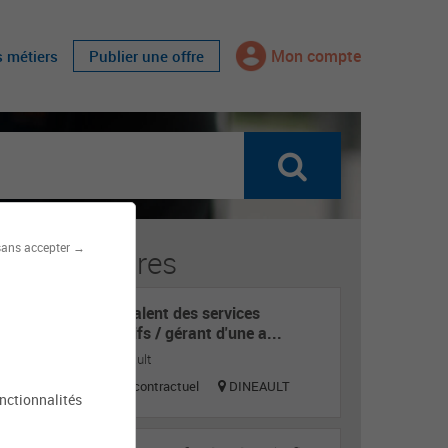
Mon compte
s métiers
Publier une offre
sans accepter →
fres similaires
Agent polyvalent des services
administratifs / gérant d'une a...
Mairie de Dinéault
Titulaire ou contractuel
DINEAULT
onctionnalités