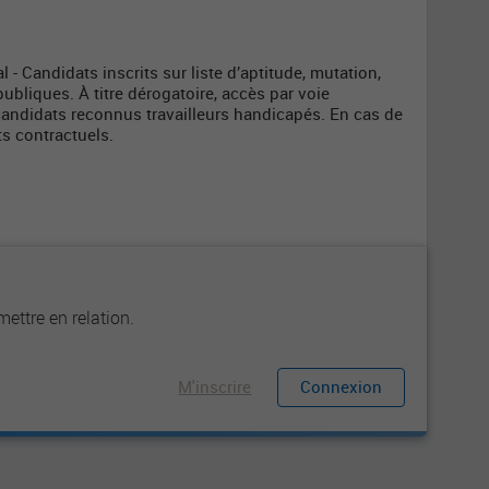
l - Candidats inscrits sur liste d’aptitude, mutation,
ubliques. À titre dérogatoire, accès par voie
 candidats reconnus travailleurs handicapés. En cas de
s contractuels.
u
ettre en relation.
M'inscrire
Connexion