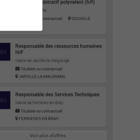
Agent administratif polyvalent (h/f)
Mairie de Couville
Titulaire ou contractuel
COUVILLE
Responsable des ressources humaines
H/F
Mairie de Jarville-la-Malgrange
Titulaire ou contractuel
JARVILLE LA MALGRANG
Responsable des Services Techniques
Mairie de Ferrières-en-Bray
Titulaire ou contractuel
FERRIERES EN BRAY
Voir plus d'offres