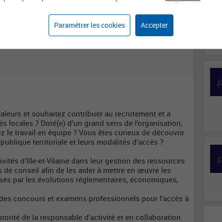
Domaine d'activité
Métier
Paramétrer les cookies
Accepter
Affaires générales
Assistante / Assistant
de gestion
administrative
valeurs et souhaitez contribuer au recrutement et à
tés locales ? Doté(e) d’un grand sens de l’organisation,
z le travail en équipe ? Vous êtes curieux de découvrir
publique territoriale et leurs modalités d’accès ?
ités d’Ille-et-Vilaine dans leur gestion des ressources
 de conseil afin de les aider à mettre en œuvre les
sés par les évolutions réglementaires, économiques,
 des concours et examens professionnels pour l’accès à
orité de la responsable d’activité et en collaboration