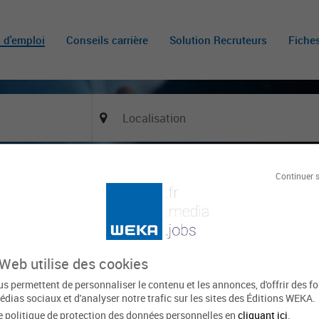
s d'emploi
Conseils carrière
Solution Recruteurs
Fiche
Continuer 
Of
ON DES CONCOURS ET EXAMENS D’ACCES A LA
)
ublique territoriale - Ille-et-Vilaine
THORIGNE FOUILLARD
Le 20 mai
 Web utilise des cookies
s permettent de personnaliser le contenu et les annonces, d'offrir des f
xpirée
édias sociaux et d'analyser notre trafic sur les sites des Éditions WEKA.
e politique de protection des données personnelles en
cliquant ici
.