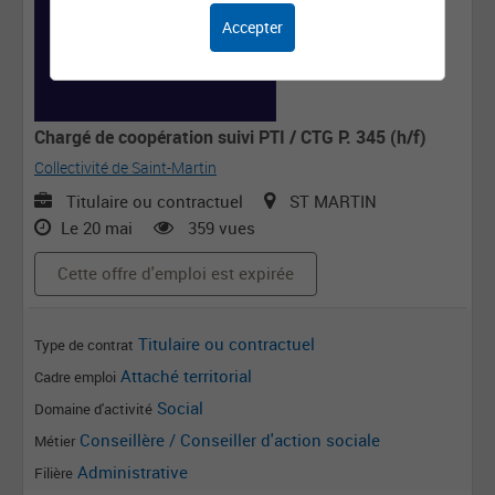
Accepter
Chargé de coopération suivi PTI / CTG P. 345 (h/f)
Collectivité de Saint-Martin
Titulaire ou contractuel
ST MARTIN
Le 20 mai
359 vues
Cette offre d'emploi est expirée
Titulaire ou contractuel
Type de contrat
Attaché territorial
Cadre emploi
Social
Domaine d'activité
Conseillère / Conseiller d'action sociale
Métier
Administrative
Filière