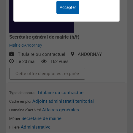
Accepter
Secrétaire général de mairie (h/f)
Mairie d'Andornay
Titulaire ou contractuel
ANDORNAY
Le 20 mai
162 vues
Cette offre d'emploi est expirée
Titulaire ou contractuel
Type de contrat
Adjoint administratif territorial
Cadre emploi
Affaires générales
Domaine d'activité
Secrétaire de mairie
Métier
Administrative
Filière