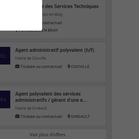
Responsable des Services Techniques
Mairie de Ferrières-en-Bray
Titulaire ou contractuel
FERRIERES EN BRAY
Agent administratif polyvalent (h/f)
Mairie de Couville
Titulaire ou contractuel
COUVILLE
Agent polyvalent des services
administratifs / gérant d'une a...
Mairie de Dinéault
Titulaire ou contractuel
DINEAULT
Voir plus d'offres