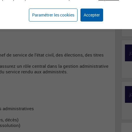
Affaires générales
Assistante / Assistant
de gestion
administrative
Paramétrer les cookies
Accepter
f de service de l’état civil, des élections, des titres
assurez un rôle central dans la gestion administrative
é du service rendu aux administrés.
 administratives
es, décès)
issolution)