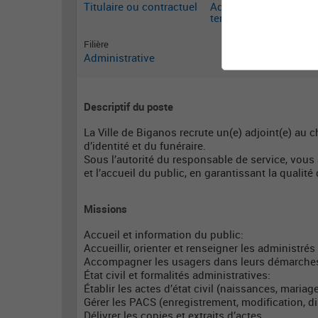
Titulaire ou contractuel
Adjoint administratif
territorial
Filière
Administrative
Descriptif du poste
La Ville de Biganos recrute un(e) adjoint(e) au che
d’identité et du funéraire.
Sous l’autorité du responsable de service, vous 
et l’accueil du public, en garantissant la qualit
Missions
Accueil et information du public:
Accueillir, orienter et renseigner les administrés
Accompagner les usagers dans leurs démarches
État civil et formalités administratives:
Établir les actes d’état civil (naissances, mariag
Gérer les PACS (enregistrement, modification, d
Délivrer les copies et extraits d’actes