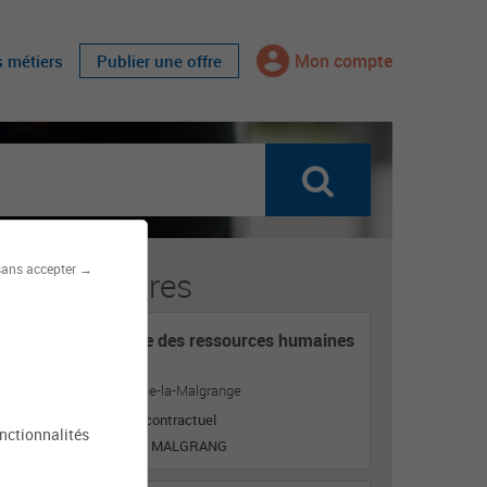
Mon compte
s métiers
Publier une offre
sans accepter →
fres similaires
Responsable des ressources humaines
H/F
Mairie de Jarville-la-Malgrange
Titulaire ou contractuel
onctionnalités
JARVILLE LA MALGRANG