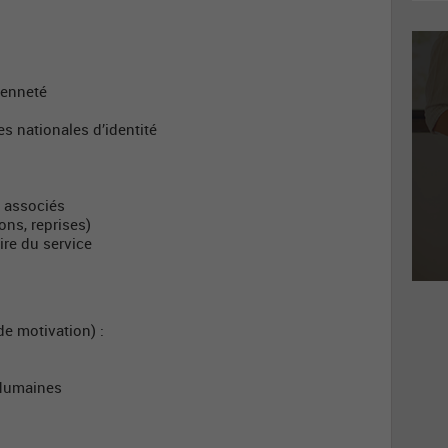
yenneté
s nationales d’identité
s associés
ons, reprises)
ire du service
de motivation) :
 Humaines