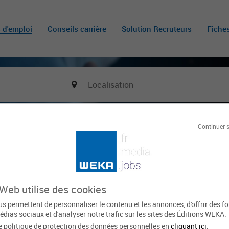
s d'emploi
Conseils carrière
Solution Recruteurs
Fiche
Continuer 
Of
 État civil, Élections, Titres d’identité et Funéraire
BIGANOS
Le 20 mai
153 vues
 Web utilise des cookies
xpirée
s permettent de personnaliser le contenu et les annonces, d'offrir des f
édias sociaux et d'analyser notre trafic sur les sites des Éditions WEKA.
Domaine d'activité
Métier
e politique de protection des données personnelles en
cliquant ici
.