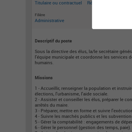
Titulaire ou contractuel
Rédacteur territorial
Filière
Administrative
Descriptif du poste
Sous la directive des élus, la/le secrétaire géné
l'équipe municipale et coordonne les services 
humains.
Missions
1 - Accueillir, renseigner la population et instruir
élections, l'urbanisme, l'aide sociale.
2 - Assister et conseiller les élus, préparer le c
arrêtés du maire.
3 - Préparer, mettre en forme et suivre l'exécuti
4 - Suivre les marchés publics et les subvention
5 - Gérer la comptabilité : engagements de dépen
6 - Gérer le personnel (gestion des temps, paie).