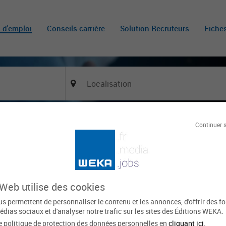
s d'emploi
Conseils carrière
Solution Recruteurs
Fiche
Continuer 
Of
 (h/f)
GERMIGNEY
Le 20 mai
154 vues
 Web utilise des cookies
xpirée
s permettent de personnaliser le contenu et les annonces, d'offrir des f
édias sociaux et d'analyser notre trafic sur les sites des Éditions WEKA.
Domaine d'activité
Métier
e politique de protection des données personnelles en
cliquant ici
.