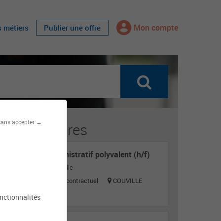
Mon compte
s métiers
Publier une offre
sans accepter →
fres similaires
Agent administratif polyvalent (h/f)
Mairie de Couville
Titulaire ou contractuel
COUVILLE
onctionnalités