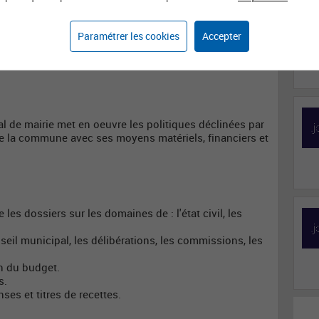
Affaires générales
Secrétaire de mairie
Paramétrer les cookies
Accepter
ral de mairie met en oeuvre les politiques déclinées par
de la commune avec ses moyens matériels, financiers et
e les dossiers sur les domaines de : l'état civil, les
onseil municipal, les délibérations, les commissions, les
on du budget.
s.
ses et titres de recettes.