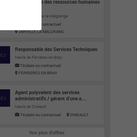
Responsable des ressources humaines
H/F
Mairie de Jarville-la-Malgrange
Titulaire ou contractuel
JARVILLE LA MALGRANG
Responsable des Services Techniques
Mairie de Ferrières-en-Bray
Titulaire ou contractuel
FERRIERES EN BRAY
Agent polyvalent des services
administratifs / gérant d'une a...
Mairie de Dinéault
Titulaire ou contractuel
DINEAULT
Voir plus d'offres