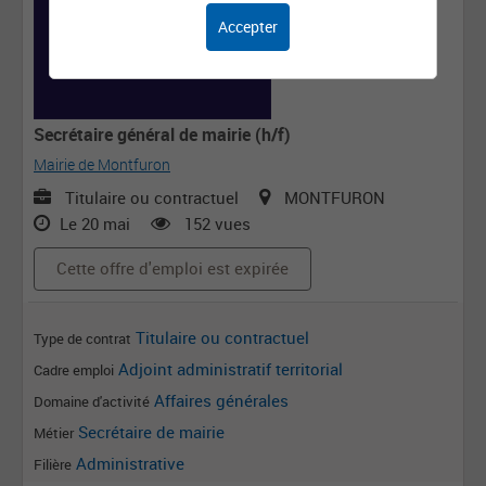
Accepter
Secrétaire général de mairie (h/f)
Mairie de Montfuron
Titulaire ou contractuel
MONTFURON
Le 20 mai
152 vues
Cette offre d'emploi est expirée
Titulaire ou contractuel
Type de contrat
Adjoint administratif territorial
Cadre emploi
Affaires générales
Domaine d'activité
Secrétaire de mairie
Métier
Administrative
Filière