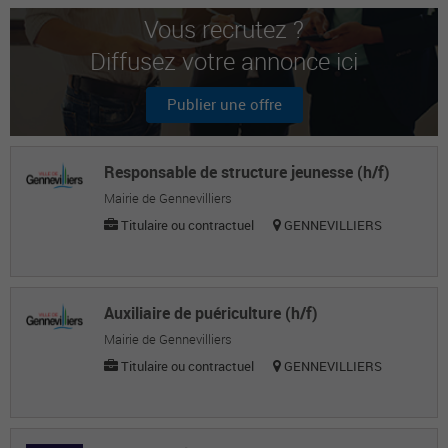
Kais H.
Vous recrutez ?
Agent d'entretien / technique des espaces
Diffusez votre annonce ici
verts
Hadriska M.
Publier une offre
Acceuil
Responsable de structure jeunesse (h/f)
Moustoiffa E.
Mairie de Gennevilliers
Agent de voirie
Titulaire ou contractuel
GENNEVILLIERS
Auxiliaire de puériculture (h/f)
Mairie de Gennevilliers
Titulaire ou contractuel
GENNEVILLIERS