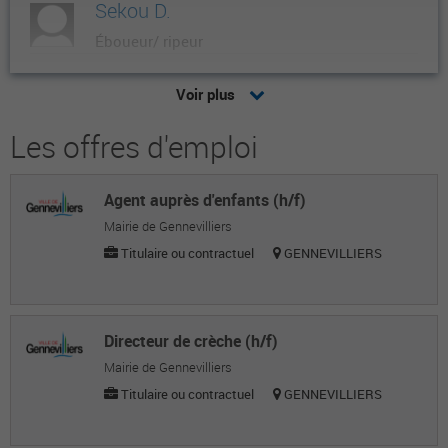
Sekou D.
Éboueur/ ripeur
Fernando M.
Voir plus
Mairie
Les offres d'emploi
Sabrina L.
Ash
Agent auprès d'enfants (h/f)
Ermanos P.
Mairie de Gennevilliers
Agent d'entretien / technique des espaces
Titulaire ou contractuel
GENNEVILLIERS
verts
Rabia O.
Directeur de crèche (h/f)
Gestionnaire administrative
Mairie de Gennevilliers
Camille V.
Titulaire ou contractuel
GENNEVILLIERS
Secteur public