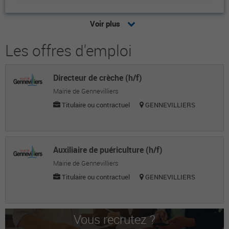
Duangila M.
Voir plus
Mairie
Les offres d'emploi
Garry H.
Mairie
Directeur de crèche (h/f)
Noémie A.
Mairie de Gennevilliers
Mairie
Titulaire ou contractuel
GENNEVILLIERS
Guilyane L.
Mairie
Auxiliaire de puériculture (h/f)
Julia C.
Mairie de Gennevilliers
Titulaire ou contractuel
GENNEVILLIERS
Mairie
Jade G.
Mairie
Vous recrutez ?