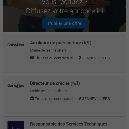
Vous recrutez ?
Diffusez votre annonce ici
Driss M.
Agent de service
Publier une offre
Abdelmalek O.
Agent de service
Auxiliaire de puériculture (h/f)
Mairie de Gennevilliers
Titulaire ou contractuel
GENNEVILLIERS
Directeur de crèche (h/f)
Mairie de Gennevilliers
Titulaire ou contractuel
GENNEVILLIERS
Responsable des Services Techniques