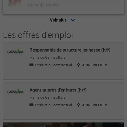
Agent de service
CORINNE G.
Voir plus
Agent de service
Les offres d'emploi
Zouina B.
Agent de service
Responsable de structure jeunesse (h/f)
Laura B.
Mairie de Gennevilliers
Agent de service
Titulaire ou contractuel
GENNEVILLIERS
Nicole B.
Agent de service
Agent auprès d'enfants (h/f)
Christelle B.
Mairie de Gennevilliers
Titulaire ou contractuel
GENNEVILLIERS
Agent de service
NADINE P.
Agent de service