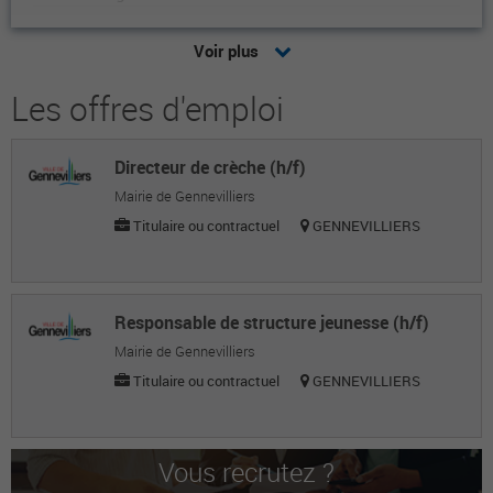
Murielle D.
Voir plus
Agent de service
Les offres d'emploi
Zouina B.
Agent de service
Directeur de crèche (h/f)
Laura B.
Mairie de Gennevilliers
Agent de service
Titulaire ou contractuel
GENNEVILLIERS
Nicole B.
Agent de service
Responsable de structure jeunesse (h/f)
Christelle B.
Mairie de Gennevilliers
Titulaire ou contractuel
GENNEVILLIERS
Agent de service
NADINE P.
Agent de service
Vous recrutez ?