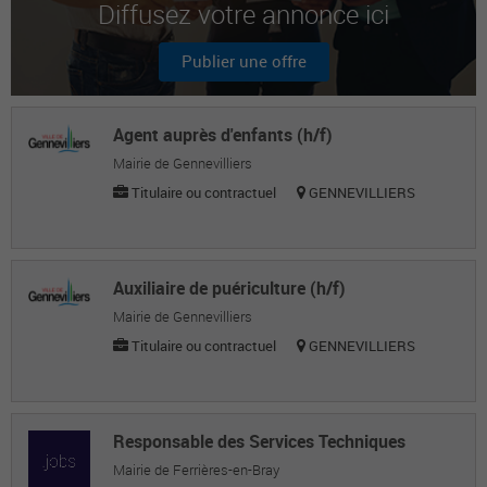
Diffusez votre annonce ici
Driss M.
Agent de service
Publier une offre
Abdelmalek O.
Agent de service
Agent auprès d'enfants (h/f)
Mairie de Gennevilliers
Titulaire ou contractuel
GENNEVILLIERS
Auxiliaire de puériculture (h/f)
Mairie de Gennevilliers
Titulaire ou contractuel
GENNEVILLIERS
Responsable des Services Techniques
Mairie de Ferrières-en-Bray