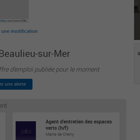
eetMap
, sous licence ODbL
 une modification
 Beaulieu-sur-Mer
ffre d'emploi publiée pour le moment
er une alerte
ent
Agent d'entretien des espaces
verts (h/f)
Mairie de Cheny