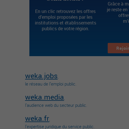
Grâce à mo
je reste en
En un clic retrouvez les offres
offre
d’emploi proposées par les
m’
institutions et établissements
publics de votre région.
Rejoi
weka.jobs
,
le réseau de l’emploi public.
weka.media
,
l’audience web du secteur public.
weka.fr
,
l’expertise juridique du service public.