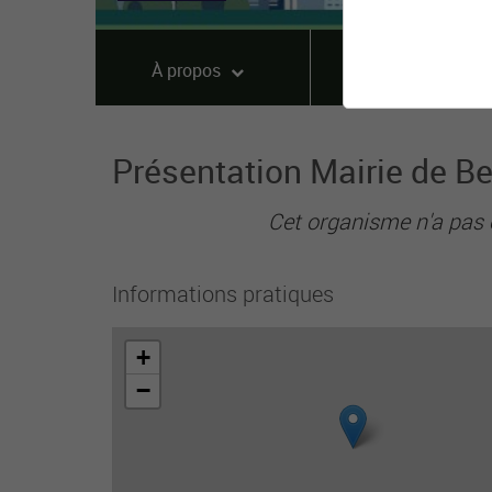
À propos
Offres
Présentation Mairie de B
Cet organisme n'a pas 
Informations pratiques
+
−