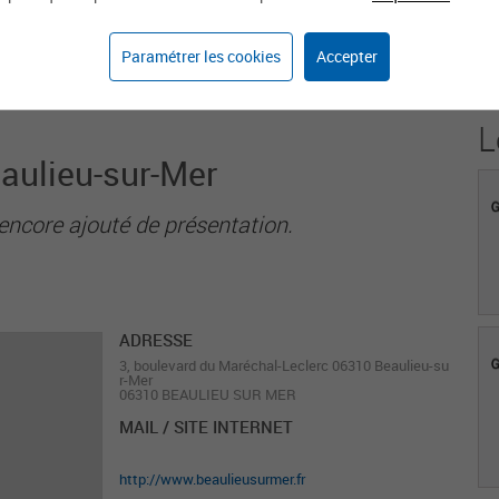
1
Paramétrer les cookies
Accepter
Agent sur weka.jobs
L
eaulieu-sur-Mer
encore ajouté de présentation.
ADRESSE
3, boulevard du Maréchal-Leclerc 06310 Beaulieu-su
r-Mer
06310 BEAULIEU SUR MER
MAIL / SITE INTERNET
http://www.beaulieusurmer.fr