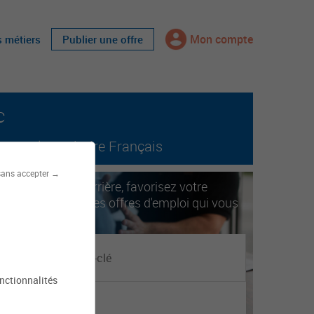
Mon compte
s métiers
Publier une offre
c
tout le territoire Français
sans accepter →
ccélérez votre carrière, favorisez votre
obilité. Trouvez les offres d'emploi qui vous
orrespondent.
onctionnalités