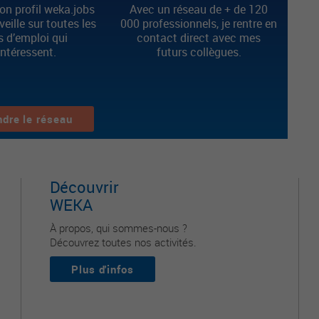
n profil weka.jobs
Avec un réseau de + de 120
 veille sur toutes les
000 professionnels, je rentre en
s d’emploi qui
contact direct avec mes
intéressent.
futurs collègues.
ndre le réseau
Découvrir
WEKA
À propos, qui sommes-nous ?
Découvrez toutes nos activités.
Plus d'infos