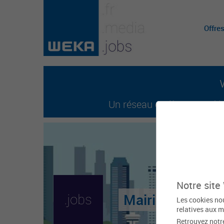
Offre
Un réseau entièrement dédi
Notre site
Mairie de Beaul
Les cookies nou
relatives aux m
Retrouvez notr