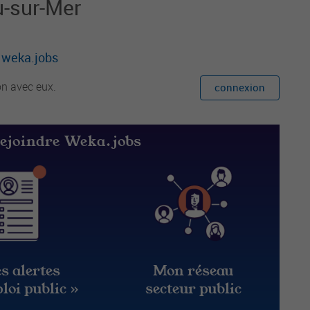
u-sur-Mer
r weka.jobs
on avec eux.
connexion
rejoindre Weka.jobs
s alertes
Mon réseau
loi public »
secteur public