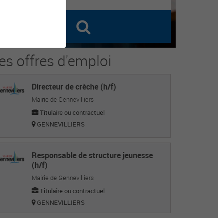
es offres d'emploi
Directeur de crèche (h/f)
Mairie de Gennevilliers
Titulaire ou contractuel
GENNEVILLIERS
Responsable de structure jeunesse
(h/f)
Mairie de Gennevilliers
Titulaire ou contractuel
GENNEVILLIERS