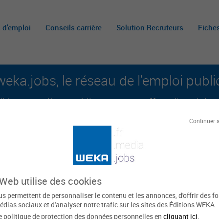
s d'emploi
Conseils carrière
Solution Recruteurs
Fiche
weka.jobs, le réseau de l'emploi publi
é aux carrières publiques et aux offres d'emploi sur 
Continuer 
A
m
c
 Web utilise des cookies
ieu-sur-Mer
s permettent de personnaliser le contenu et les annonces, d'offrir des f
édias sociaux et d'analyser notre trafic sur les sites des Éditions WEKA.
e politique de protection des données personnelles en
cliquant ici
.