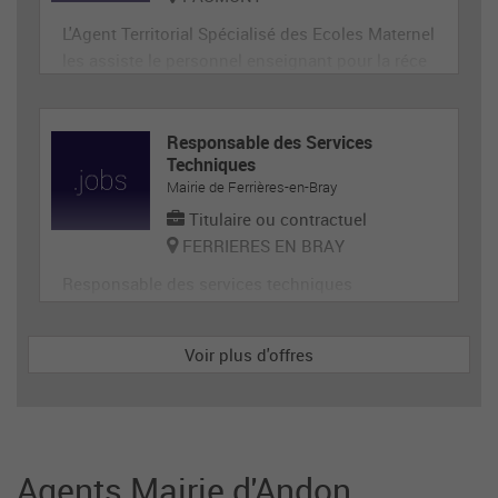
L'Agent Territorial Spécialisé des Ecoles Maternel
les assiste le personnel enseignant pour la réce
ption, l'animation et l'hygiène des très jeunes en
fants, prépare et met en état de propreté les loca
ux et le matériel servant directement aux enfant
Responsable des Services
Techniques
s. En tant que membre de la communauté éduca
Mairie de Ferrières-en-Bray
tive, il p
Titulaire ou contractuel
FERRIERES EN BRAY
Responsable des services techniques
Voir plus d'offres
Agents Mairie d'Andon