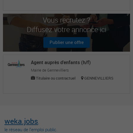
Vous recrutez ?
Diffusez votre annonce ici
Publier une offre
Agent auprès d'enfants (h/f)
Mairie de Gennevilliers
Titulaire ou contractuel
GENNEVILLIERS
weka.jobs
,
le réseau de l’emploi public.