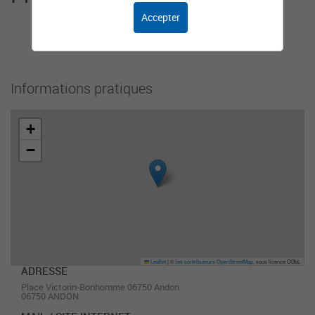
Accepter
Cet organisme n'a pas encore ajouté de
présentation.
Informations pratiques
+
−
Leaflet
|
©
les contributeurs OpenStreetMap
, sous licence ODbL
ADRESSE
Place Victorin-Bonhomme 06750 Andon
06750 ANDON