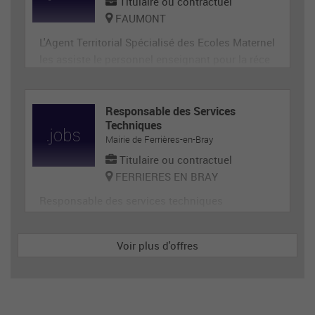
Titulaire ou contractuel
FAUMONT
L'Agent Territorial Spécialisé des Ecoles Maternel
les assiste le personnel enseignant pour la réce
ption, l'animation et l'hygiène des très jeunes en
fants, prépare et met en état de propreté les loca
ux et le matériel servant directement aux enfant
Responsable des Services
Techniques
s. En tant que membre de la communauté éduca
Mairie de Ferrières-en-Bray
tive, il p
Titulaire ou contractuel
FERRIERES EN BRAY
Responsable des services techniques
Voir plus d'offres