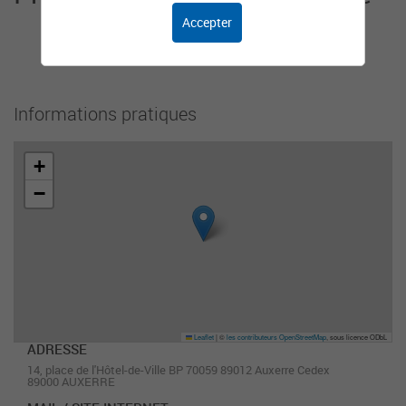
Accepter
Cet organisme n'a pas encore ajouté de
présentation.
Informations pratiques
+
−
Leaflet
|
©
les contributeurs OpenStreetMap
, sous licence ODbL
ADRESSE
14, place de l'Hôtel-de-Ville BP 70059 89012 Auxerre Cedex
89000 AUXERRE