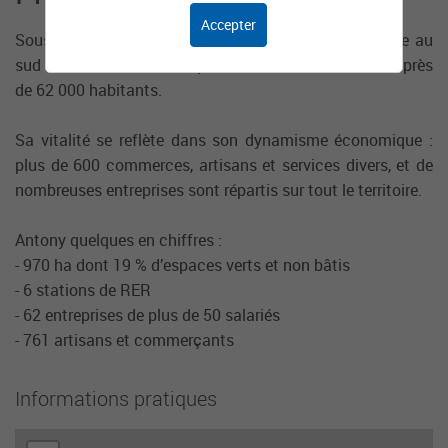
Accepter
Sous-préfecture des Hauts-de-Seine, Antony est située au
sud de Paris à 8 km de la porte d'Orléans et rassemble près
de 62 000 habitants.
Sa vitalité se reflète dans son dynamisme économique :
plus de 600 commerces, artisans et services divers, et de
nombreuses entreprises sont répartis sur tout le territoire.
Antony quelques en chiffres :
- 970 ha dont 19 % d’espaces verts et non bâtis
- 6 stations de RER
- 62 entreprises de plus de 50 salariés
- 761 artisans et commerçants
Informations pratiques