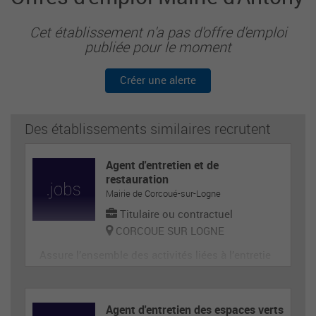
Cet établissement n'a pas d'offre d'emploi
publiée pour le moment
Créer une alerte
Des établissements similaires recrutent
Agent d'entretien et de
restauration
Mairie de Corcoué-sur-Logne
Titulaire ou contractuel
CORCOUE SUR LOGNE
Assure l’ensemble des activités liées à l’entretie
n des locaux ainsi qu’à celles liées aux différent
s temps de la vie scolaire et extra-scolaire. Partic
ipe aux activités de distribution et de service de
Agent d'entretien des espaces verts