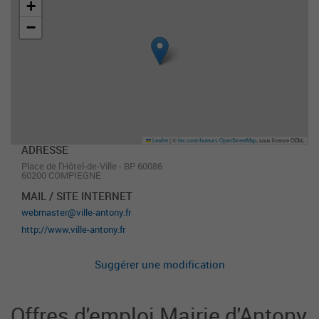
+
−
Leaflet
|
©
les contributeurs OpenStreetMap
, sous licence ODbL
ADRESSE
Place de l'Hôtel-de-Ville - BP 60086
60200 COMPIEGNE
MAIL / SITE INTERNET
webmaster@ville-antony.fr
http://www.ville-antony.fr
Suggérer une modification
Offres d'emploi Mairie d'Antony