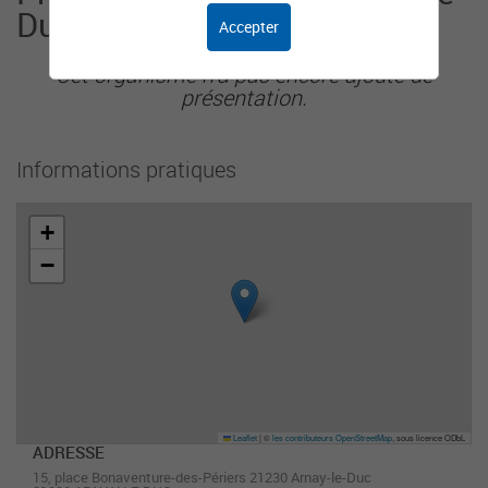
Duc
Accepter
Cet organisme n'a pas encore ajouté de
présentation.
Informations pratiques
+
−
Leaflet
|
©
les contributeurs OpenStreetMap
, sous licence ODbL
ADRESSE
15, place Bonaventure-des-Périers 21230 Arnay-le-Duc