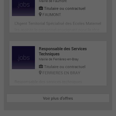
ge, désherbage, tonte...) et de travaux divers.
Mairie de Faumont
Titulaire ou contractuel
FAUMONT
L'Agent Territorial Spécialisé des Ecoles Maternel
les assiste le personnel enseignant pour la réce
ption, l'animation et l'hygiène des très jeunes en
fants, prépare et met en état de propreté les loca
ux et le matériel servant directement aux enfant
Responsable des Services
Techniques
s. En tant que membre de la communauté éduca
Mairie de Ferrières-en-Bray
tive, il p
Titulaire ou contractuel
FERRIERES EN BRAY
Responsable des services techniques
Voir plus d'offres