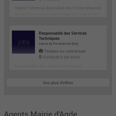
L'Agent Territorial Spécialisé des Ecoles Maternel
les assiste le personnel enseignant pour la réce
ption, l'animation et l'hygiène des très jeunes en
fants, prépare et met en état de propreté les loca
ux et le matériel servant directement aux enfant
Responsable des Services
Techniques
s. En tant que membre de la communauté éduca
Mairie de Ferrières-en-Bray
tive, il p
Titulaire ou contractuel
FERRIERES EN BRAY
Responsable des services techniques
Voir plus d'offres
Agents Mairie d'Agde