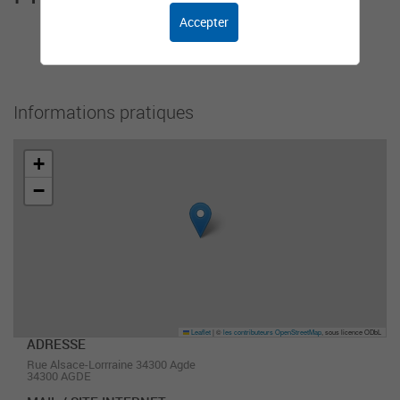
Accepter
Cet organisme n'a pas encore ajouté de
présentation.
Informations pratiques
+
−
Leaflet
|
©
les contributeurs OpenStreetMap
, sous licence ODbL
ADRESSE
Rue Alsace-Lorrraine 34300 Agde
34300 AGDE