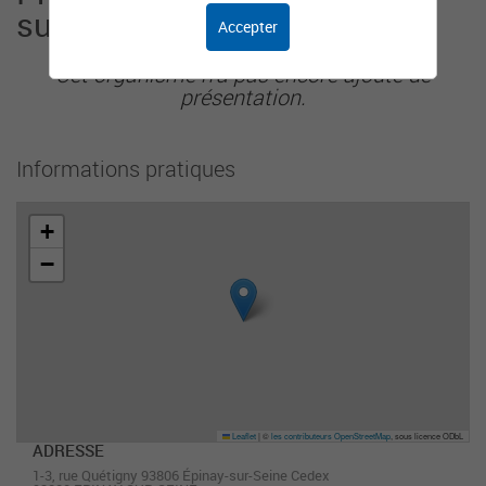
sur-Seine
Accepter
Cet organisme n'a pas encore ajouté de
présentation.
Informations pratiques
+
−
Leaflet
|
©
les contributeurs OpenStreetMap
, sous licence ODbL
ADRESSE
1-3, rue Quétigny 93806 Épinay-sur-Seine Cedex