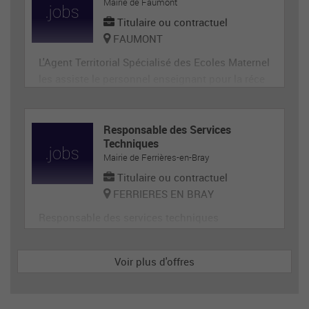
ge, désherbage, tonte...) et de travaux divers.
Mairie de Faumont
Titulaire ou contractuel
FAUMONT
L'Agent Territorial Spécialisé des Ecoles Maternel
les assiste le personnel enseignant pour la réce
ption, l'animation et l'hygiène des très jeunes en
fants, prépare et met en état de propreté les loca
ux et le matériel servant directement aux enfant
Responsable des Services
Techniques
s. En tant que membre de la communauté éduca
Mairie de Ferrières-en-Bray
tive, il p
Titulaire ou contractuel
FERRIERES EN BRAY
Responsable des services techniques
Voir plus d'offres