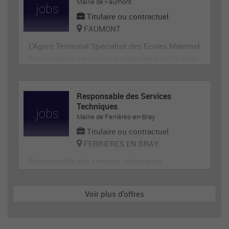
ge, désherbage, tonte...) et de travaux divers.
Mairie de Faumont
Titulaire ou contractuel
FAUMONT
L'Agent Territorial Spécialisé des Ecoles Maternel
les assiste le personnel enseignant pour la réce
ption, l'animation et l'hygiène des très jeunes en
fants, prépare et met en état de propreté les loca
ux et le matériel servant directement aux enfant
Responsable des Services
Techniques
s. En tant que membre de la communauté éduca
Mairie de Ferrières-en-Bray
tive, il p
Titulaire ou contractuel
FERRIERES EN BRAY
Responsable des services techniques
Voir plus d'offres