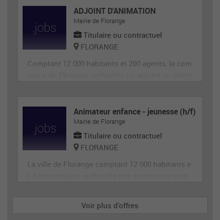
ADJOINT D'ANIMATION
Mairie de Florange
Titulaire ou contractuel
FLORANGE
Comptant 12 000 habitants et 200 agents, la com
mune de Florange recherche un adjoint au direct
eur de site périscolaire, diplômé éventuellement
d'un BAFA ou BAFD, disposant d’une expérience
en animation et de compétences administrative
Animateur enfance - jeunesse (h/f)
Mairie de Florange
s, ainsi qu'en gestion d’équipe et en communica
tion (poste de 28h
Titulaire ou contractuel
FLORANGE
La ville de Florange comptant 12 000 habitants e
t 4 périscolaires recherche des animateurs pour
accueillir et animer en toute sécurité les enfants
dans le cadre des accueils de loisirs. Il est garan
Voir plus d'offres
t de la sécurité morale, physique et affective des