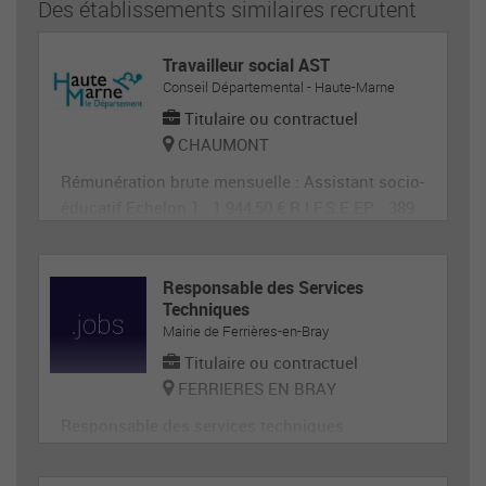
Des établissements similaires recrutent
Travailleur social AST
Conseil Départemental - Haute-Marne
Titulaire ou contractuel
CHAUMONT
Rémunération brute mensuelle : Assistant socio-
éducatif Echelon 1 : 1 944,50 € R.I.F.S.E.EP. : 389
€ SEGUR :
Responsable des Services
Techniques
Mairie de Ferrières-en-Bray
Titulaire ou contractuel
FERRIERES EN BRAY
Responsable des services techniques