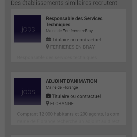
Des établissements similaires recrutent
Responsable des Services
Techniques
Mairie de Ferrières-en-Bray
Titulaire ou contractuel
FERRIERES EN BRAY
Responsable des services techniques
ADJOINT D'ANIMATION
Mairie de Florange
Titulaire ou contractuel
FLORANGE
Comptant 12 000 habitants et 200 agents, la com
mune de Florange recherche un adjoint au direct
eur de site périscolaire, diplômé éventuellement
d'un BAFA ou BAFD, disposant d’une expérience