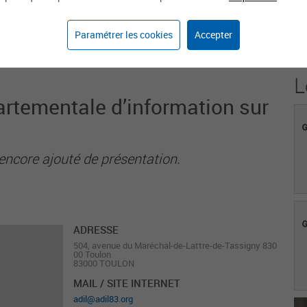
1
Paramétrer les cookies
Accepter
Agent sur weka.jobs
L
rtementale d’information sur
encore ajouté de présentation.
ADRESSE
504, avenue du Maréchal-de-Lattre-de-Tassigny 830
00 Toulon
83000 TOULON
MAIL / SITE INTERNET
adil@adil83.org