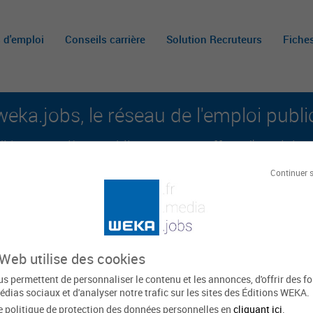
s d'emploi
Conseils carrière
Solution Recruteurs
Fiche
weka.jobs, le réseau de l'emploi publi
é aux carrières publiques et aux offres d'emploi sur 
Continuer 
A
m
c
 Web utilise des cookies
entale d’information sur le
s permettent de personnaliser le contenu et les annonces, d'offrir des f
- Var
édias sociaux et d'analyser notre trafic sur les sites des Éditions WEKA.
e politique de protection des données personnelles en
cliquant ici
.