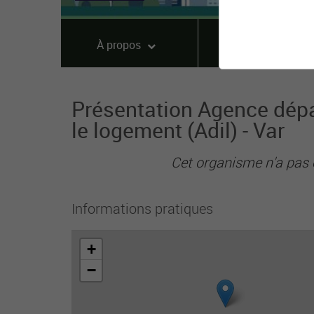
À propos
Offres
Présentation Agence dépa
le logement (Adil) - Var
Cet organisme n'a pas 
Informations pratiques
+
−