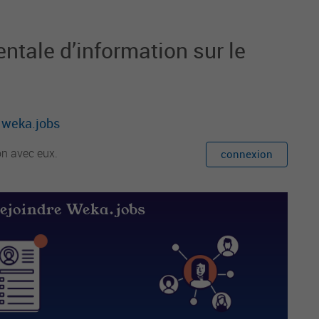
e la lecture auprès des usagers et partenair
es institutionnels et associatifs.
tale d’information sur le
r weka.jobs
on avec eux.
connexion
rejoindre Weka.jobs