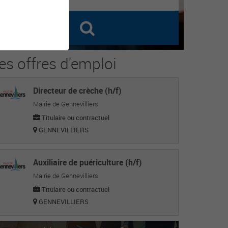
es offres d'emploi
Directeur de crèche (h/f)
Mairie de Gennevilliers
Titulaire ou contractuel
GENNEVILLIERS
Auxiliaire de puériculture (h/f)
Mairie de Gennevilliers
Titulaire ou contractuel
GENNEVILLIERS