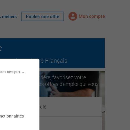
Mon compte
s métiers
Publier une offre
c
tout le territoire Français
sans accepter →
ccélérez votre carrière, favorisez votre
obilité. Trouvez les offres d'emploi qui vous
orrespondent.
onctionnalités