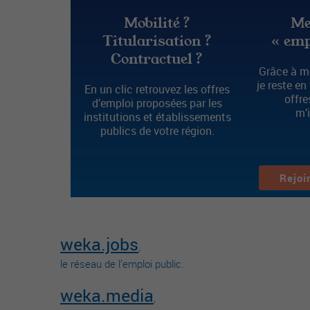
Mobilité ?
Me
Titularisation ?
« emp
Contractuel ?
Grâce à mo
je reste en
En un clic retrouvez les offres
offre
d’emploi proposées par les
m’
institutions et établissements
publics de votre région.
Rejoi
weka.jobs
,
le réseau de l’emploi public.
weka.media
,