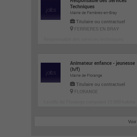
Responsable des Services
Techniques
Mairie de Ferrières-en-Bray
Titulaire ou contractuel
FERRIERES EN BRAY
Responsable des services techniques
Animateur enfance - jeunesse
(h/f)
Mairie de Florange
Titulaire ou contractuel
FLORANGE
La ville de Florange comptant 12 000 habita
nts et 4 périscolaires recherche des animate
urs pour accueillir et animer en toute sécuri
Voir
té les enfants dans le cadre des accueils de
loisirs. Il est garant de la sécurité morale, ph