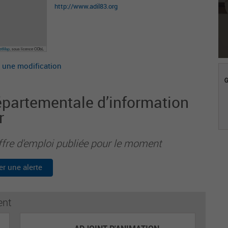
http://www.adil83.org
eetMap
, sous licence ODbL
 une modification
épartementale d’information
r
ffre d'emploi publiée pour le moment
er une alerte
ent