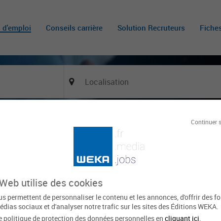
s d'emploi
Conseils carrière
Solution Recruteurs
Fiche
Continuer 
Of
é et habitat (H/F)
igny-Glières
BONNEVILLE
Le 22 juin
 Web utilise des cookies
xpirée
s permettent de personnaliser le contenu et les annonces, d'offrir des f
édias sociaux et d'analyser notre trafic sur les sites des Éditions WEKA.
e politique de protection des données personnelles en
cliquant ici
.