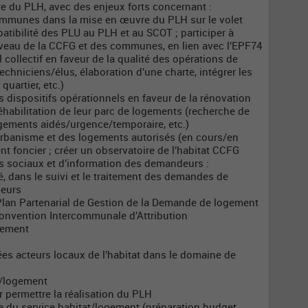
vre du PLH, avec des enjeux forts concernant :
ommunes dans la mise en œuvre du PLH sur le volet
tibilité des PLU au PLH et au SCOT ; participer à
niveau de la CCFG et des communes, en lien avec l’EPF74
l collectif en faveur de la qualité des opérations de
chniciens/élus, élaboration d’une charte, intégrer les
quartier, etc.)
es dispositifs opérationnels en faveur de la rénovation
habilitation de leur parc de logements (recherche de
gements aidés/urgence/temporaire, etc.)
d’urbanisme et des logements autorisés (en cours/en
nt foncier ; créer un observatoire de l’habitat CCFG
nts sociaux et d’information des demandeurs :
sé, dans le suivi et le traitement des demandes de
deurs
s Plan Partenarial de Gestion de la Demande de logement
Convention Intercommunale d’Attribution
gement
es acteurs locaux de l’habitat dans le domaine de
t/logement
permettre la réalisation du PLH
re du service habitat/logement (préparation budget,