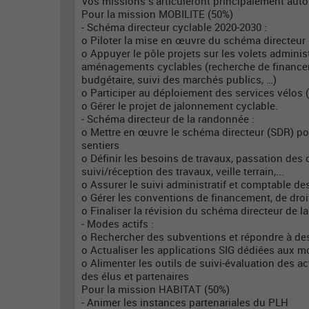
Vos missions s’articuleront principalement autou
Pour la mission MOBILITE (50%)
- Schéma directeur cyclable 2020-2030 :
o Piloter la mise en œuvre du schéma directeur
o Appuyer le pôle projets sur les volets adminis
aménagements cyclables (recherche de financeme
budgétaire, suivi des marchés publics, …)
o Participer au déploiement des services vélos (
o Gérer le projet de jalonnement cyclable.
- Schéma directeur de la randonnée :
o Mettre en œuvre le schéma directeur (SDR) por
sentiers
o Définir les besoins de travaux, passation des 
suivi/réception des travaux, veille terrain,...
o Assurer le suivi administratif et comptable de
o Gérer les conventions de financement, de droi
o Finaliser la révision du schéma directeur de 
- Modes actifs :
o Rechercher des subventions et répondre à des
o Actualiser les applications SIG dédiées aux m
o Alimenter les outils de suivi-évaluation des a
des élus et partenaires
Pour la mission HABITAT (50%)
- Animer les instances partenariales du PLH