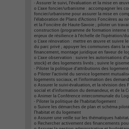
- Assurer le suivi, l’évaluation et la mise en œu
o L’axe foncier/urbanisme : accompagner les c
foncier/urbanisme pour assurer la mise en compa
l’élaboration de Plans d’Actions Foncières au 
et la Foncière de Haute-Savoie ; piloter un travai
construction (programme de formation interne te
enjeux de résilience à l’échelle de l’opération/du 
o L’axe rénovation : mettre en œuvre et suivre l
du parc privé ; appuyer les communes dans la ré
financement, montage juridique en faveur de lo
o L’axe observation : suivre les autorisations 
stock) et des logements livrés ; suivre le giseme
- Piloter la politique d’attributions des logeme
o Piloter l’activité du service logement mutuali
logements sociaux, et l’information des deman
o Assurer le suivi-évaluation, et la révision de
social et d’information du demandeur, et de la 
o Animer la Conférence intercommunale du Lo
- Piloter la politique de l’habitat/logement :
o Suivre les démarches de plan et schéma piloté
l'habitat et du logement
o Assurer une veille sur les thématiques habita
o Rechercher activement des financements pour 
o Assurer la gestion administrative et budgétai