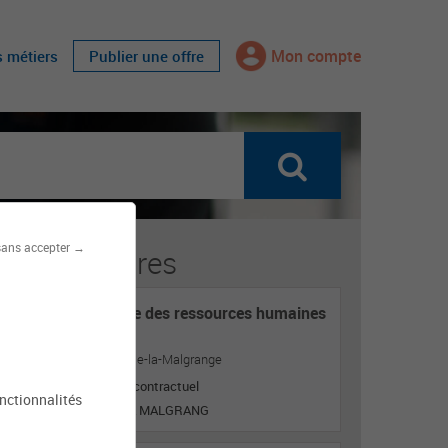
Mon compte
s métiers
Publier une offre
sans accepter →
fres similaires
Responsable des ressources humaines
H/F
Mairie de Jarville-la-Malgrange
Titulaire ou contractuel
onctionnalités
JARVILLE LA MALGRANG