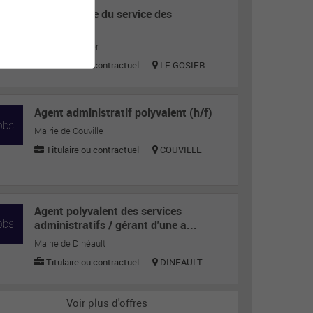
Responsable du service des
Assemblées
Mairie de Gosier
Titulaire ou contractuel
LE GOSIER
Agent administratif polyvalent (h/f)
Mairie de Couville
Titulaire ou contractuel
COUVILLE
Agent polyvalent des services
administratifs / gérant d'une a...
Mairie de Dinéault
Titulaire ou contractuel
DINEAULT
Voir plus d'offres