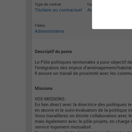
Type de contrat
Cadre emploi
Titulaire ou contractuel
Attaché territorial
Filière
Administrative
Descriptif du poste
Le Pôle politiques territoriales a pour objectif 
l’intégration des enjeux d’aménagement/habita
Il assure un travail de proximité avec les comm
Missions
VOS MISSIONS :
En lien direct avec la directrice des politiques t
en œuvre et le suivi-évaluation de la politique i
Vous travaillerez en étroite collaboration avec le
mais également avec le pôle projets, en charge
service logement mutualisé.