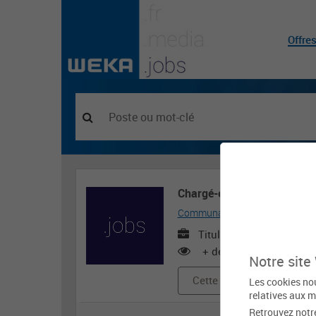
Offre
Chargé-e de mission mobilit
Communauté de communes Fauc
Titulaire ou contractuel
+ de 500 vues
Notre site
Cette offre d'emploi est e
Les cookies nou
relatives aux m
Retrouvez notr