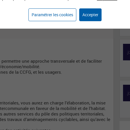
Domaine d'activité
Métier
Développement
Chargée / Chargé du
territorial
développement
Paramétrer les cookies
Accepter
territorial
de permettre une approche transversale et de faciliter
t/économie/mobilité.
unes de la CCFG, et les usagers.
erritoriales, vous aurez en charge l’élaboration, la mise
ntercommunale en faveur de la mobilité et de l’habitat.
s autres services du pôle des politiques territoriales,
 des travaux d’aménagements cyclables, ainsi qu’avec le