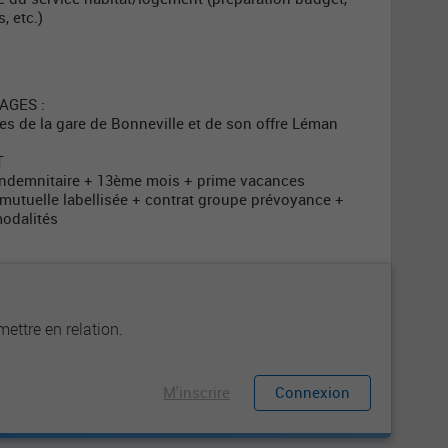
, etc.)
AGES :
utes de la gare de Bonneville et de son offre Léman
T
e indemnitaire + 13ème mois + prime vacances
n mutuelle labellisée + contrat groupe prévoyance +
modalités
u
ettre en relation.
M'inscrire
Connexion