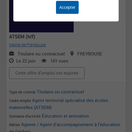
Accepter
ATSEM (h/f)
Mairie de Freybouse
Titulaire ou contractuel
FREYBOUSE
Le 22 juin
181 vues
Cette offre d'emploi est expirée
Titulaire ou contractuel
Type de contrat
Agent territorial spécialisé des écoles
Cadre emploi
maternelles (ATSEM)
Éducation et animation
Domaine d'activité
Agente / Agent d'accompagnement à l'éducation
Métier
de l'enfant