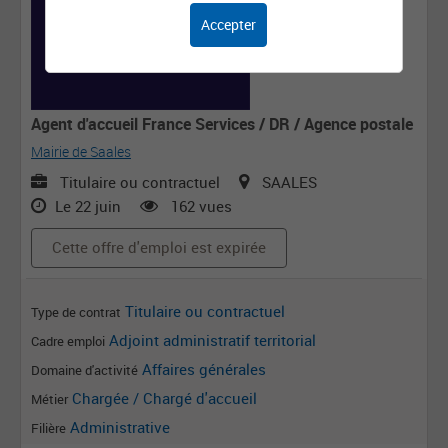
Accepter
Agent d'accueil France Services / DR / Agence postale
Mairie de Saales
Titulaire ou contractuel
SAALES
Le 22 juin
162 vues
Cette offre d'emploi est expirée
Titulaire ou contractuel
Type de contrat
Adjoint administratif territorial
Cadre emploi
Affaires générales
Domaine d'activité
Chargée / Chargé d'accueil
Métier
Administrative
Filière