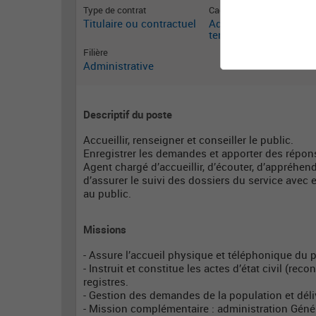
Type de contrat
Cadre emploi
Titulaire ou contractuel
Adjoint administratif
territorial
Filière
Administrative
Descriptif du poste
Accueillir, renseigner et conseiller le public.
Enregistrer les demandes et apporter des répon
Agent chargé d’accueillir, d’écouter, d’appréhende
d’assurer le suivi des dossiers du service avec e
au public.
Missions
- Assure l’accueil physique et téléphonique du p
- Instruit et constitue les actes d’état civil (re
registres.
- Gestion des demandes de la population et dél
- Mission complémentaire : administration Géné