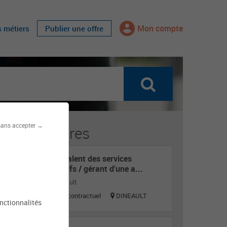
Mon compte
s métiers
Publier une offre
sans accepter →
fres similaires
Agent polyvalent des services
administratifs / gérant d'une a...
Mairie de Dinéault
Titulaire ou contractuel
DINEAULT
onctionnalités