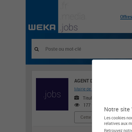
Offre
AGENT D'ACCUEIL POLYVA
Mairie de Saint-Mars-la-Brière
Titulaire ou contractuel
177 vues
Notre site
Cette offre d'emploi est e
Les cookies nou
relatives aux m
Retrouvez notr