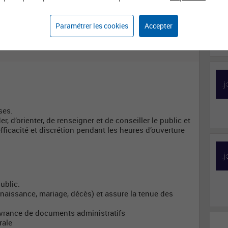
Domaine d'activité
Métier
Affaires générales
Chargée / Chargé
d'accueil
Paramétrer les cookies
Accepter
ses.
r, d’orienter, de renseigner et de conseiller le public et
fficacité et discrétion pendant les heures d’ouverture
ublic.
connaissance, mariage, décès) et assure la tenue des
ivrance de documents administratifs
rale