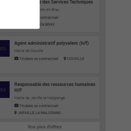
Responsable des Services Techniques
Mairie de Ferrières-en-Bray
Titulaire ou contractuel
FERRIERES EN BRAY
Agent administratif polyvalent (h/f)
Mairie de Couville
Titulaire ou contractuel
COUVILLE
Responsable des ressources humaines
H/F
Mairie de Jarville-la-Malgrange
Titulaire ou contractuel
JARVILLE LA MALGRANG
Voir plus d'offres