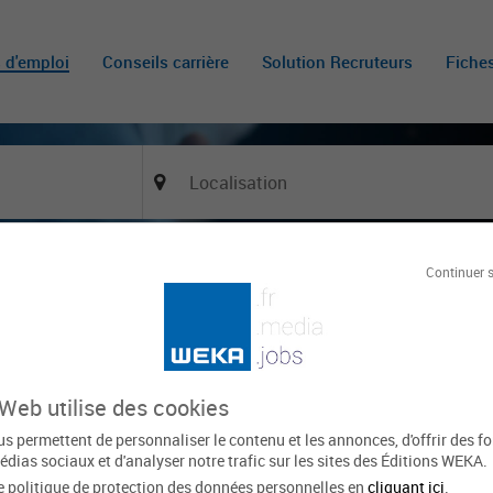
s d'emploi
Conseils carrière
Solution Recruteurs
Fiche
Continuer 
Of
LENT
ST MARS LA BRIERE
Le 22 juin
 Web utilise des cookies
xpirée
s permettent de personnaliser le contenu et les annonces, d'offrir des f
édias sociaux et d'analyser notre trafic sur les sites des Éditions WEKA.
e politique de protection des données personnelles en
cliquant ici
.