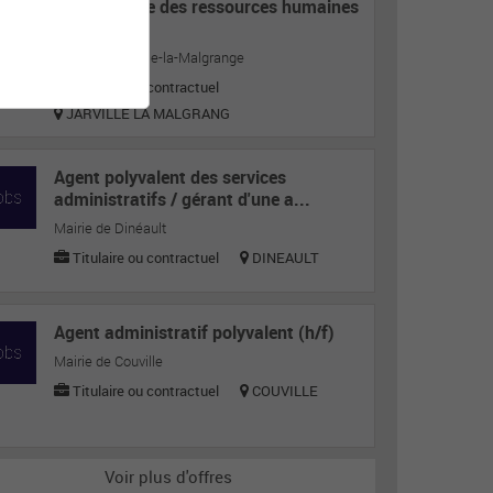
Responsable des ressources humaines
H/F
Mairie de Jarville-la-Malgrange
Titulaire ou contractuel
JARVILLE LA MALGRANG
Agent polyvalent des services
administratifs / gérant d'une a...
Mairie de Dinéault
Titulaire ou contractuel
DINEAULT
Agent administratif polyvalent (h/f)
Mairie de Couville
Titulaire ou contractuel
COUVILLE
Voir plus d'offres