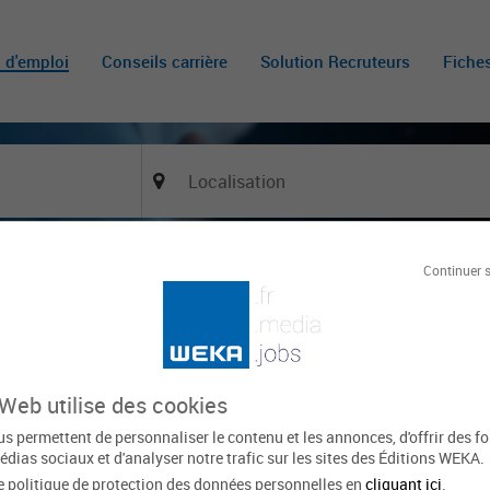
s d'emploi
Conseils carrière
Solution Recruteurs
Fiche
Continuer 
Of
 (h/f)
SUNDHOUSE
Le 20 mai
149 vues
 Web utilise des cookies
xpirée
s permettent de personnaliser le contenu et les annonces, d'offrir des f
édias sociaux et d'analyser notre trafic sur les sites des Éditions WEKA.
Domaine d'activité
Métier
e politique de protection des données personnelles en
cliquant ici
.