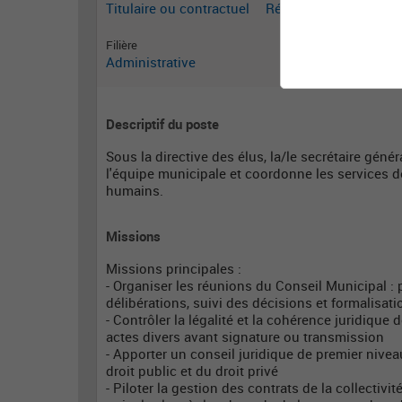
Titulaire ou contractuel
Rédacteur territorial
Filière
Administrative
Descriptif du poste
Sous la directive des élus, la/le secrétaire géné
l'équipe municipale et coordonne les services 
humains.
Missions
Missions principales :
- Organiser les réunions du Conseil Municipal : 
délibérations, suivi des décisions et formalisat
- Contrôler la légalité et la cohérence juridique 
actes divers avant signature ou transmission
- Apporter un conseil juridique de premier niveau
droit public et du droit privé
- Piloter la gestion des contrats de la collectivi