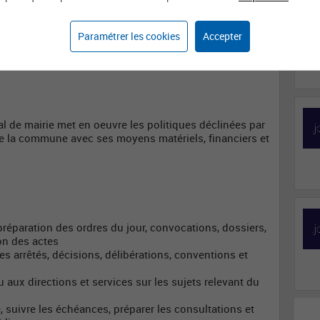
Affaires générales
Secrétaire de mairie
Paramétrer les cookies
Accepter
ral de mairie met en oeuvre les politiques déclinées par
de la commune avec ses moyens matériels, financiers et
préparation des ordres du jour, convocations, dossiers,
ion des actes
des arrêtés, décisions, délibérations, conventions et
 aux directions et services sur les sujets relevant du
té, suivre les échéances, préparer les consultations et