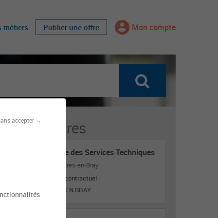
Mon compte
s métiers
Publier une offre
sans accepter →
fres similaires
Responsable des Services Techniques
Mairie de Ferrières-en-Bray
Titulaire ou contractuel
FERRIERES EN BRAY
onctionnalités