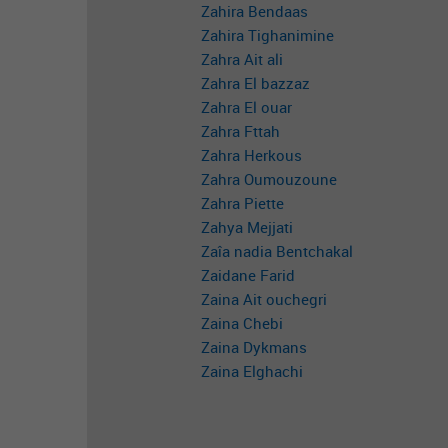
Zahira Bendaas
Zahira Tighanimine
Zahra Ait ali
Zahra El bazzaz
Zahra El ouar
Zahra Fttah
Zahra Herkous
Zahra Oumouzoune
Zahra Piette
Zahya Mejjati
Zaîa nadia Bentchakal
Zaidane Farid
Zaina Ait ouchegri
Zaina Chebi
Zaina Dykmans
Zaina Elghachi