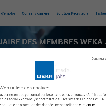
s d'emploi
Conseils carrière
Solution Recruteurs
Fiche
AIRE DES MEMBRES WEKA
oi public, entièrement dédié aux carrières pub
Continuer 
d'emploi sur tout le territoire Français
 Web utilise des cookies
|
H
|
I
|
J
|
K
|
L
|
M
|
N
|
O
|
P
|
Q
|
R
|
S
|
T
|
U
s permettent de personnaliser le contenu et les annonces, d'offrir des f
édias sociaux et d'analyser notre trafic sur les sites des Éditions WEKA.
e politique de protection des données personnelles en
cliquant ici
.