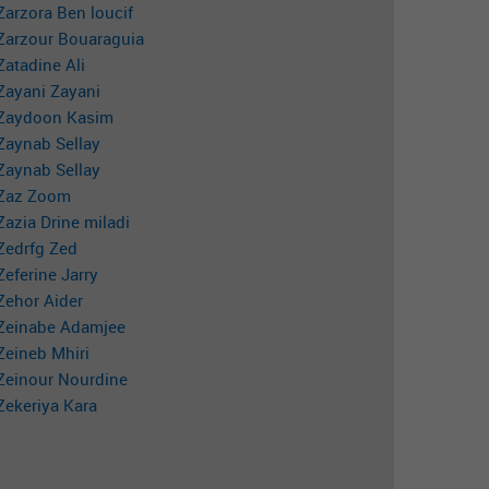
Zarzora Ben loucif
Zarzour Bouaraguia
Zatadine Ali
Zayani Zayani
Zaydoon Kasim
Zaynab Sellay
Zaynab Sellay
Zaz Zoom
Zazia Drine miladi
Zedrfg Zed
Zeferine Jarry
Zehor Aider
Zeinabe Adamjee
Zeineb Mhiri
Zeinour Nourdine
Zekeriya Kara