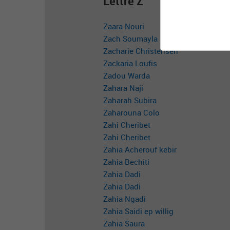
Lettre Z
Zaara Nouri
Zach Soumayla
Zacharie Christensen
Zackaria Loufis
Zadou Warda
Zahara Naji
Zaharah Subira
Zaharouna Colo
Zahi Cheribet
Zahi Cheribet
Zahia Acherouf kebir
Zahia Bechiti
Zahia Dadi
Zahia Dadi
Zahia Ngadi
Zahia Saidi ep willig
Zahia Saura