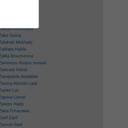
Zakiya Belmokhtar
Zakiya Chaibi
Zakiya Oukhouya
Zako Sonia
Zalahati Midiladji
Zalifata Halifa
Zallia Bouchenna
Zamimou Abdou mmadi
Zamradi Halidi
Zandjabila Abdallah
Zanina Abtoihi said
Zanko Luc
Zapera Lionel
Zareen Hadji
Zaria Tchazawa
Zarif Zarif
Zarouk Said