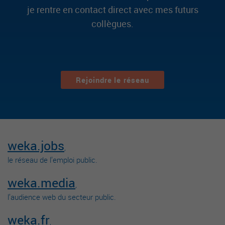
je rentre en contact direct avec mes futurs
collègues.
Rejoindre le réseau
weka.jobs
,
le réseau de l’emploi public.
weka.media
,
l’audience web du secteur public.
weka.fr
,