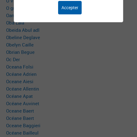
O V
Accepter
O grady Marie noelle
Oana Suliman
Oba Lala
Obeida Abul adl
Obeline Deglave
Obelyn Caille
Obrian Begue
Oc Der
Oceana Folsi
Océane Adrien
Oceane Aiesi
Océane Allentin
Océane Apat
Océane Auvinet
Oceane Baert
Océane Baert
Oceane Baggieri
Océane Bailleul