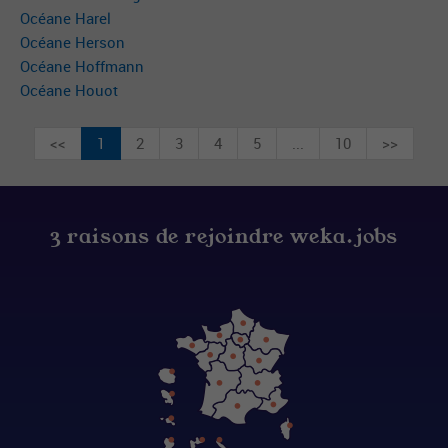
Océane Harel
Océane Herson
Océane Hoffmann
Océane Houot
<<
1
2
3
4
5
...
10
>>
3 raisons de rejoindre weka.jobs