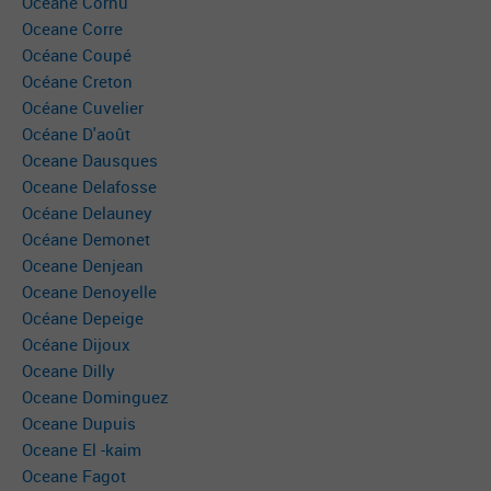
Océane Cornu
Oceane Corre
Océane Coupé
Océane Creton
Océane Cuvelier
Océane D'août
Oceane Dausques
Oceane Delafosse
Océane Delauney
Océane Demonet
Oceane Denjean
Oceane Denoyelle
Océane Depeige
Océane Dijoux
Oceane Dilly
Oceane Dominguez
Oceane Dupuis
Oceane El -kaim
Oceane Fagot