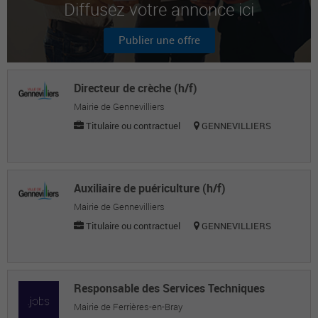
Diffusez votre annonce ici
Nsula B.
Marketing
Publier une offre
Nicolas R.
Directeur de l'environnement et du
Directeur de crèche (h/f)
développement durable
Mairie de Gennevilliers
Titulaire ou contractuel
GENNEVILLIERS
Auxiliaire de puériculture (h/f)
Mairie de Gennevilliers
Titulaire ou contractuel
GENNEVILLIERS
Responsable des Services Techniques
Mairie de Ferrières-en-Bray