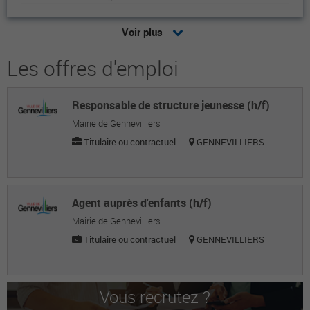
Lizi H.
Voir plus
Marketing
Les offres d'emploi
Sana O.
Marketing
Responsable de structure jeunesse (h/f)
MOKHTAR AMINE B.
Mairie de Gennevilliers
Marketing
Titulaire ou contractuel
GENNEVILLIERS
Hicham M.
Marketing
Agent auprès d'enfants (h/f)
Annastasia Q.
Mairie de Gennevilliers
Titulaire ou contractuel
GENNEVILLIERS
Marketing
Oh F.
Marketing
Vous recrutez ?