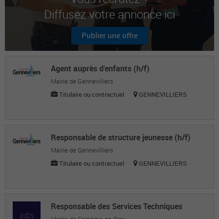
Diffusez votre annonce ici
Marine T.
Étudiante
Publier une offre
Alya B.
Étudiante
Agent auprès d'enfants (h/f)
Mairie de Gennevilliers
Titulaire ou contractuel
GENNEVILLIERS
Responsable de structure jeunesse (h/f)
Mairie de Gennevilliers
Titulaire ou contractuel
GENNEVILLIERS
Responsable des Services Techniques