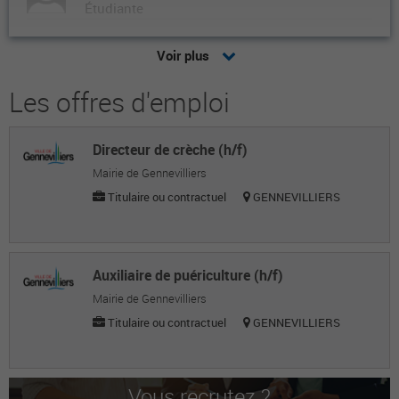
Étudiante
Kahina Z.
Voir plus
Étudiante
Les offres d'emploi
Ikram D.
Étudiante
Directeur de crèche (h/f)
Léa L.
Mairie de Gennevilliers
Étudiante
Titulaire ou contractuel
GENNEVILLIERS
Laëtitia C.
Étudiante
Auxiliaire de puériculture (h/f)
Marie-Brunette J.
Mairie de Gennevilliers
Titulaire ou contractuel
GENNEVILLIERS
Étudiante
Chrystelle K.
Étudiante
Vous recrutez ?