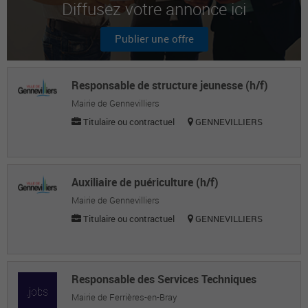
Diffusez votre annonce ici
Alya B.
Étudiante
Publier une offre
Keren C.
Étudiante
Responsable de structure jeunesse (h/f)
Mairie de Gennevilliers
Titulaire ou contractuel
GENNEVILLIERS
Auxiliaire de puériculture (h/f)
Mairie de Gennevilliers
Titulaire ou contractuel
GENNEVILLIERS
Responsable des Services Techniques
Mairie de Ferrières-en-Bray