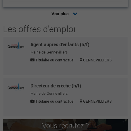
Kahina Z.
Voir plus
Étudiante
Les offres d'emploi
Ikram D.
Étudiante
Agent auprès d'enfants (h/f)
Léa L.
Mairie de Gennevilliers
Étudiante
Titulaire ou contractuel
GENNEVILLIERS
Laëtitia C.
Étudiante
Directeur de crèche (h/f)
Marie-Brunette J.
Mairie de Gennevilliers
Titulaire ou contractuel
GENNEVILLIERS
Étudiante
Marine T.
Étudiante
Vous recrutez ?