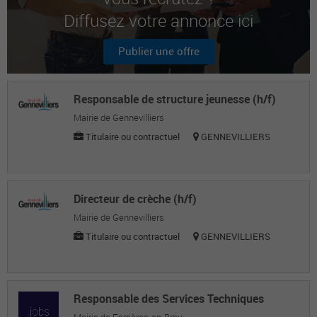
Diffusez votre annonce ici
Ouahid D.
Dst directeur/responsable des services
Publier une offre
techniques
Catherine P.
Responsable de structure jeunesse (h/f)
Responsable gestion administrative voirie
Mairie de Gennevilliers
Titulaire ou contractuel
GENNEVILLIERS
Directeur de crèche (h/f)
Mairie de Gennevilliers
Titulaire ou contractuel
GENNEVILLIERS
Responsable des Services Techniques