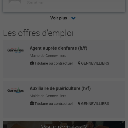
Soudeur
Frédéric B.
Voir plus
Soudeur
Les offres d'emploi
Frédéric O.
Soudeur
Agent auprès d'enfants (h/f)
Quentin A.
Mairie de Gennevilliers
Soudeur
Titulaire ou contractuel
GENNEVILLIERS
Dylan M.
Soudeur
Auxiliaire de puériculture (h/f)
Thomy D.
Mairie de Gennevilliers
Titulaire ou contractuel
GENNEVILLIERS
Soudeur
S O.
Soudeur
Vous recrutez ?