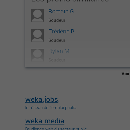
Romain G.
Soudeur
Frédéric B.
Soudeur
Dylan M.
Soudeur
S O.
Voir
Soudeur
Ouahid D.
weka.jobs
Dst directeur/responsable des services techniques
,
le réseau de l’emploi public.
weka.media
,
l’audience web du secteur public.