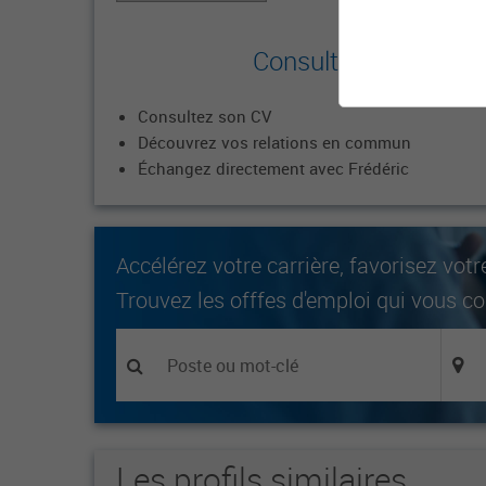
Consultez le profil co
Consultez son CV
Découvrez vos relations en commun
Échangez directement avec Frédéric
Accélérez votre carrière, favorisez votr
Trouvez les offfes d'emploi qui vous c
Les profils similaires