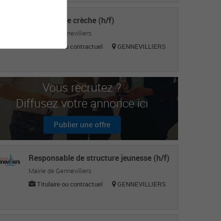
Directeur de crèche (h/f)
Mairie de Gennevilliers
Titulaire ou contractuel
GENNEVILLIERS
Vous recrutez ?
Diffusez votre annonce ici
Publier une offre
Responsable de structure jeunesse (h/f)
Mairie de Gennevilliers
Titulaire ou contractuel
GENNEVILLIERS