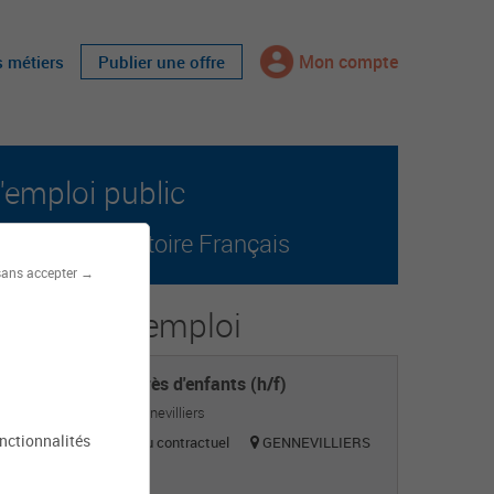
Mon compte
s métiers
Publier une offre
'emploi public
r tout le territoire Français
sans accepter →
s offres d'emploi
Agent auprès d'enfants (h/f)
Mairie de Gennevilliers
onctionnalités
Titulaire ou contractuel
GENNEVILLIERS