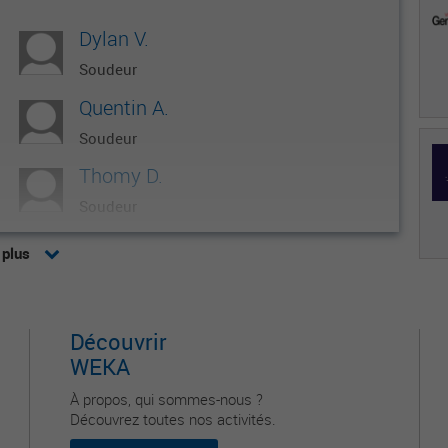
Dylan V.
Soudeur
Quentin A.
Soudeur
Thomy D.
Soudeur
Mohamed M.
 plus
Soudeur
Catherine P.
Découvrir
Responsable gestion administrative voirie
WEKA
À propos, qui sommes-nous ?
Découvrez toutes nos activités.