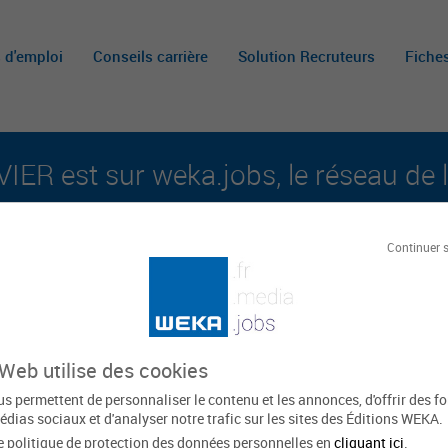
s d'emploi
Conseils carrière
Solution Recruteurs
Fiche
IER est sur weka.jobs, le réseau de l
aux carrières publiques et aux offres d'emploi su
Continuer 
Le
ER
 Web utilise des cookies
s permettent de personnaliser le contenu et les annonces, d'offrir des f
édias sociaux et d'analyser notre trafic sur les sites des Éditions WEKA.
e politique de protection des données personnelles en
cliquant ici
.
Bretagne