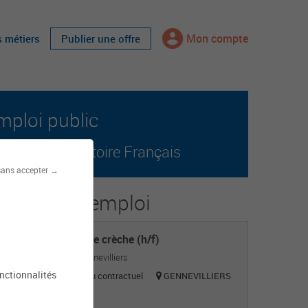
Mon compte
s métiers
Publier une offre
mploi public
r tout le territoire Français
sans accepter →
s offres d'emploi
Directeur de crèche (h/f)
Mairie de Gennevilliers
onctionnalités
Titulaire ou contractuel
GENNEVILLIERS