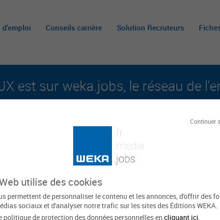
s d'emploi
Conseils carrière
Solution Recruteurs
Fiche
X est sur weka.jobs, le réseau de l'e
aux carrières publiques et aux offres d'emploi su
Continuer 
Le
 Web utilise des cookies
han
s permettent de personnaliser le contenu et les annonces, d'offrir des f
édias sociaux et d'analyser notre trafic sur les sites des Éditions WEKA.
e politique de protection des données personnelles en
cliquant ici
.
Bretagne