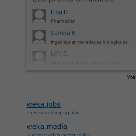
Elsa D.
Pharmacien
Samira B.
Ingénieur en techniques biologiques
Loïc B.
Directeur ipanema cnrs mcc uvsq
Florine C.
Voir
Directeur de recherche
Philippe V.
weka.jobs
Anthropologue
,
le réseau de l’emploi public.
weka.media
,
l’audience web du secteur public.