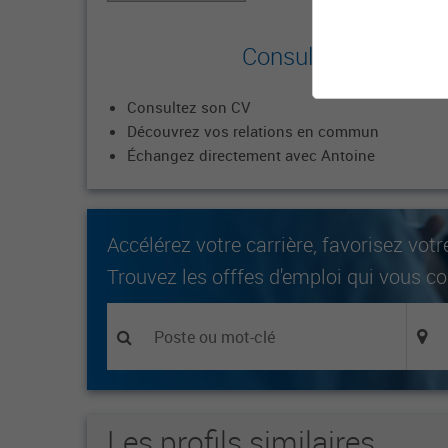
Consultez le profil
Consultez son CV
Découvrez vos relations en commun
Échangez directement avec Antoine
Accélérez votre carrière, favorisez votr
Trouvez les offfes d'emploi qui vous c
Les profils similaires