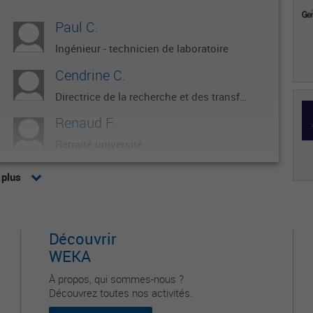
Paul C.
Ingénieur - technicien de laboratoire
Cendrine C.
Directrice de la recherche et des transferts de technologie
Renaud F.
Retraité université
Philippe D.
 plus
Directeur général
Yves N.
Découvrir
Chargé du projet laboratoire d'innovation
WEKA
À propos, qui sommes-nous ?
Découvrez toutes nos activités.