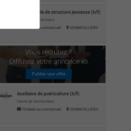
Responsable de structure jeunesse (h/f)
Mairie de Gennevilliers
Titulaire ou contractuel
GENNEVILLIERS
Vous recrutez ?
Diffusez votre annonce ici
Publier une offre
Auxiliaire de puériculture (h/f)
Mairie de Gennevilliers
Titulaire ou contractuel
GENNEVILLIERS