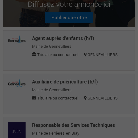
Diffusez votre annonce ici
Benjamin V.
Maitre nageur sauveteur
Publier une offre
Adrien B.
Maitre nageur sauveteur
Agent auprès d'enfants (h/f)
Mairie de Gennevilliers
Titulaire ou contractuel
GENNEVILLIERS
Auxiliaire de puériculture (h/f)
Mairie de Gennevilliers
Titulaire ou contractuel
GENNEVILLIERS
Responsable des Services Techniques
Mairie de Ferrières-en-Bray