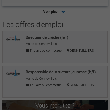
Coueffe G.
Voir plus
Maitre nageur sauveteur
Les offres d'emploi
Mathis R.
Maitre nageur sauveteur
Directeur de crèche (h/f)
Jean Christophe H.
Mairie de Gennevilliers
Maitre nageur sauveteur
Titulaire ou contractuel
GENNEVILLIERS
Leonie D.
Maitre nageur sauveteur
Responsable de structure jeunesse (h/f)
Anais R.
Mairie de Gennevilliers
Titulaire ou contractuel
GENNEVILLIERS
Maitre nageur sauveteur
Alexis M.
Maitre nageur sauveteur
Vous recrutez ?