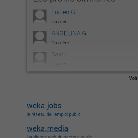
Lucien G.
Ouvrier
ANGELINA G.
Ouvrière
Said E.
Ouvrier
Francis R.
Voir
Ouvrier
GUILLAUME B.
weka.jobs
Ouvrier
,
le réseau de l’emploi public.
weka.media
,
l’audience web du secteur public.