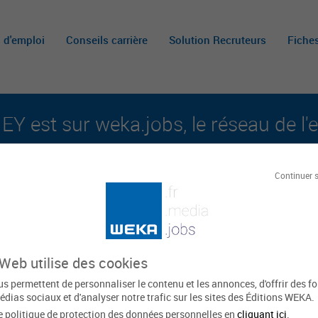
s d'emploi
Conseils carrière
Solution Recruteurs
Fiche
Y est sur weka.jobs, le réseau de l'
aux carrières publiques et aux offres d'emploi su
Continuer 
Le
 Web utilise des cookies
s permettent de personnaliser le contenu et les annonces, d'offrir des f
édias sociaux et d'analyser notre trafic sur les sites des Éditions WEKA.
e politique de protection des données personnelles en
cliquant ici
.
Occitanie