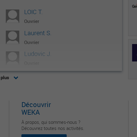
LOIC T.
Ouvrier
Laurent S.
Ouvrier
Ludovic J.
Ouvrier
Hichem B.
 plus
Ouvrier
Zackaria L.
Découvrir
Ouvrier
WEKA
À propos, qui sommes-nous ?
Découvrez toutes nos activités.