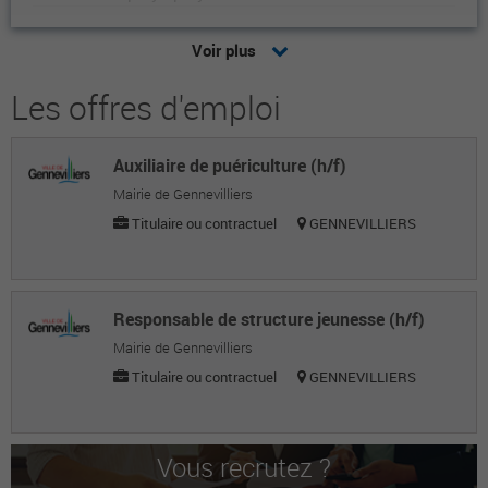
Elisée A.
Voir plus
Employée polyvalente
Les offres d'emploi
Lisa H.
Employée polyvalente
Auxiliaire de puériculture (h/f)
Jean Michel G.
Mairie de Gennevilliers
Employé polyvalent
Titulaire ou contractuel
GENNEVILLIERS
Moucharaph O.
Employé polyvalent
Responsable de structure jeunesse (h/f)
Philippe P.
Mairie de Gennevilliers
Titulaire ou contractuel
GENNEVILLIERS
Employé polyvalent
Kenza A.
Employée polyvalente
Vous recrutez ?