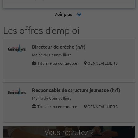
Frédéric C.
Voir plus
Paysagiste
Les offres d'emploi
Estelle G.
Paysagiste
Directeur de crèche (h/f)
Jeanlouis M.
Mairie de Gennevilliers
Paysagiste
Titulaire ou contractuel
GENNEVILLIERS
Quentin R.
Paysagiste
Responsable de structure jeunesse (h/f)
Masod A.
Mairie de Gennevilliers
Titulaire ou contractuel
GENNEVILLIERS
Paysagiste
Thomas V.
Paysagiste
Vous recrutez ?